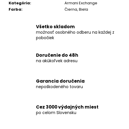
č
Kategória
:
Armani Exchange
a
Farba
:
Čierna, Biela
m
e
Všetko skladom
možnosť osobného odberu na každej z
KOŠEĽA
pobočiek
K068-
A10
€46,99
Doručenie do 48h
na akúkoľvek adresu
Garancia doručenia
nepoškodeného tovaru
Cez 3000 výdajných miest
po celom Slovensku