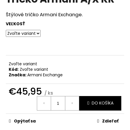
je
á
0,0
z
j
Štýlové tričko Armani Exchange.
5
s
hviezdičiek.
VEĽKOSŤ
ť
?
Zvoľte variant
HĽADAŤ
Kód:
Zvoľte variant
Značka:
Armani Exchange
€45,95
O
/ ks
d
Jednotková
DO KOŠÍKA
cena:
p
o
r
Opýtať sa
Zdieľať
ú