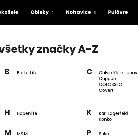
okošele
Obleky
Nohavice
Pulóvre
Čo potrebujete nájsť?
všetky značky A-Z
HĽADAŤ
B
C
BetterLife
Calvin Klein Jeans
Cappon
Odporúčame
COLOSSEO
Covert
H
K
Hopenlife
Karl Lagerfeld
Konko
M
P
M&M
Pako