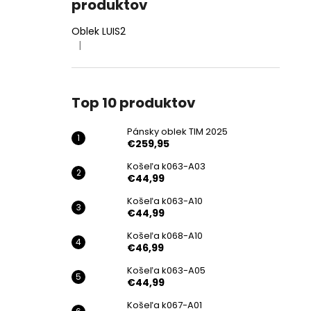
produktov
Oblek LUIS2
|
Hodnotenie produktu je 4 z 5 hviezdičiek.
Top 10 produktov
Pánsky oblek TIM 2025
€259,95
Košeľa k063-A03
€44,99
Košeľa k063-A10
€44,99
Košeľa k068-A10
€46,99
Košeľa k063-A05
€44,99
Košeľa k067-A01