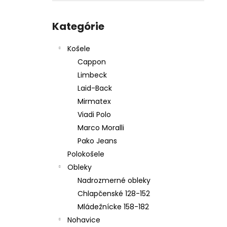
PÁNSKY OBLEK TIM 2025
Preskočiť
€259,95
kategórie
Kategórie
Košele
Cappon
Limbeck
Laid-Back
Mirmatex
Viadi Polo
Marco Moralli
Pako Jeans
Polokošele
Obleky
Nadrozmerné obleky
Chlapčenské 128-152
Mládežnícke 158-182
Nohavice