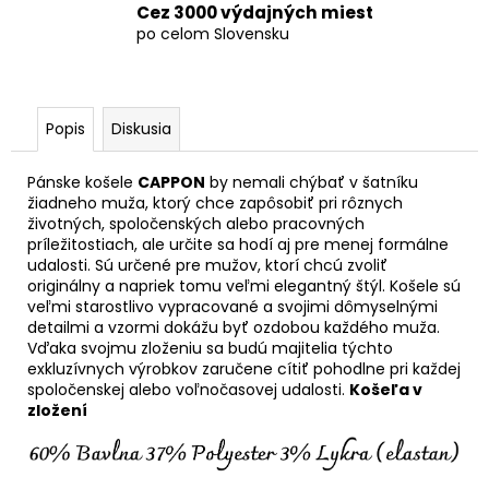
Cez 3000 výdajných miest
po celom Slovensku
Popis
Diskusia
Pánske košele
CAPPON
by nemali chýbať v šatníku
žiadneho muža, ktorý chce zapôsobiť pri rôznych
životných, spoločenských alebo pracovných
príležitostiach, ale určite sa hodí aj pre menej formálne
udalosti. Sú určené pre mužov, ktorí chcú zvoliť
originálny a napriek tomu veľmi elegantný štýl. Košele sú
veľmi starostlivo vypracované a svojimi dômyselnými
detailmi a vzormi dokážu byť ozdobou každého muža.
Vďaka svojmu zloženiu sa budú majitelia týchto
exkluzívnych výrobkov zaručene cítiť pohodlne pri každej
spoločenskej alebo voľnočasovej udalosti.
Košeľa v
zložení