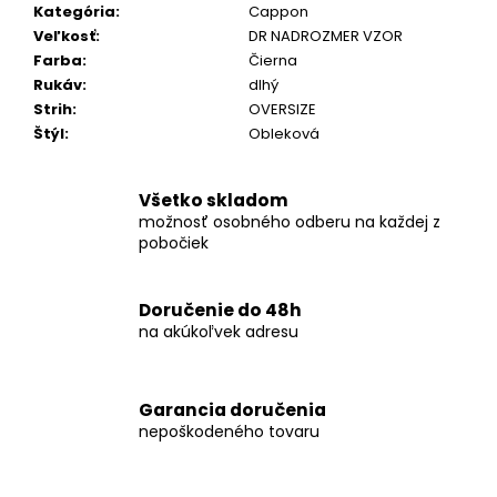
č
Kategória
:
Cappon
a
Veľkosť
:
DR NADROZMER VZOR
m
Farba
:
Čierna
e
Rukáv
:
dlhý
Strih
:
OVERSIZE
Štýl
:
Obleková
KOŠEĽA
K068-
A02
Všetko skladom
€46,99
možnosť osobného odberu na každej z
pobočiek
Doručenie do 48h
na akúkoľvek adresu
Garancia doručenia
nepoškodeného tovaru