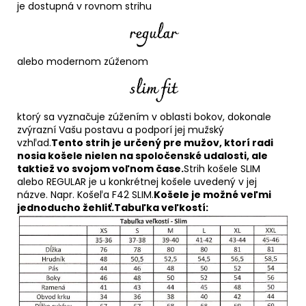
je dostupná v rovnom strihu
alebo modernom zúženom
ktorý sa vyznačuje zúžením v oblasti bokov, dokonale
zvýrazní Vašu postavu a podporí jej mužský
vzhľad.
Tento strih je určený pre mužov, ktorí radi
nosia košele nielen na spoločenské udalosti, ale
taktiež vo svojom voľnom čase.
Strih košele SLIM
alebo REGULAR je u konkrétnej košele uvedený v jej
názve. Napr. Košeľa F42 SLIM.
Košele je možné veľmi
jednoducho žehliť.
Tabuľka veľkostí: