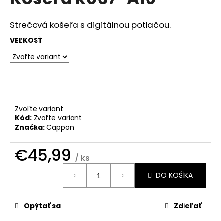
je
á
0,0
z
j
Strečová košeľa s digitálnou potlačou.
5
s
hviezdičiek.
VEĽKOSŤ
ť
?
Zvoľte variant
HĽADAŤ
Kód:
Zvoľte variant
Značka:
Cappon
€45,99
O
/ ks
d
Jednotková
DO KOŠÍKA
cena:
p
o
r
Opýtať sa
Zdieľať
ú