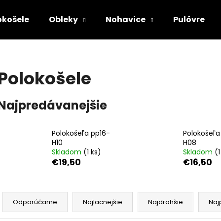
okošele
Obleky
Nohavice
Pulóvre
Čo potrebujete nájsť?
Polokošele
HĽADAŤ
Najpredávanejšie
Odporúčame
Polokošeľa pp16-
Polokošeľa
H10
H08
Skladom
(
1 ks
)
Skladom
(
1
€19,50
€16,50
R
a
Odporúčame
Najlacnejšie
Najdrahšie
Naj
d