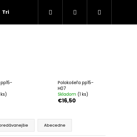
Hľadať
Prihlásenie
Nákupný
Tričká
Darčekové poukážky
Obchodné p
košík
 pp15-
Polokošeľa pp15-
H07
 ks
)
Skladom
(
1 ks
)
€16,50
Nasledujúce
predávanejšie
Abecedne