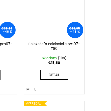
€35,95
€35,95
–48 %
–48 %
a pm97-
Polokošeľa Polokošeľa pm97-
T80
Skladom
(
1 ks
)
€18,50
DETAIL
M
L
VÝPREDAJ