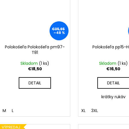
€35,95
–48 %
Polokošeľa Polokošeľa pm97-
Polokošeľa pp15-
T81
Skladom
(
1 ks
)
Skladom
(
1 ks
)
€18,50
€16,50
DETAIL
DETAIL
krátky rukáv
M
L
XL
3XL
VÝPREDAJ