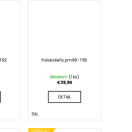
T92
Polokošeľa pm96-T95
Skladom
(
1 ks
)
€39,95
DETAIL
3XL
VÝPREDAJ