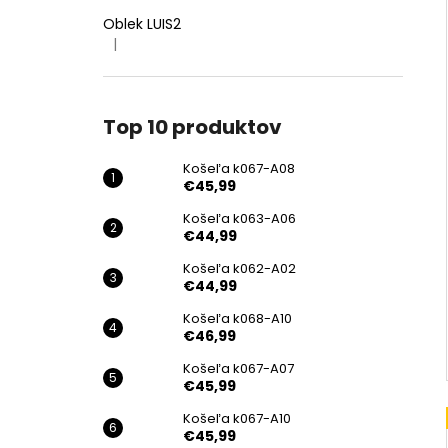
Oblek LUIS2
|
Hodnotenie produktu je 4 z 5 hviezdičiek.
Top 10 produktov
Košeľa k067-A08
€45,99
Košeľa k063-A06
€44,99
Košeľa k062-A02
€44,99
Košeľa k068-A10
€46,99
Košeľa k067-A07
€45,99
Košeľa k067-A10
€45,99