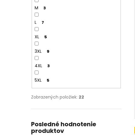
M
3
L
7
XL
5
3XL
9
4XL
3
5XL
5
Zobrazených položiek:
22
Posledné hodnotenie
produktov