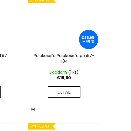
€35,95
–48 %
T97
Polokošeľa Polokošeľa pm97-
T34
Skladom
(
1 ks
)
€18,50
DETAIL
M
VÝPREDAJ