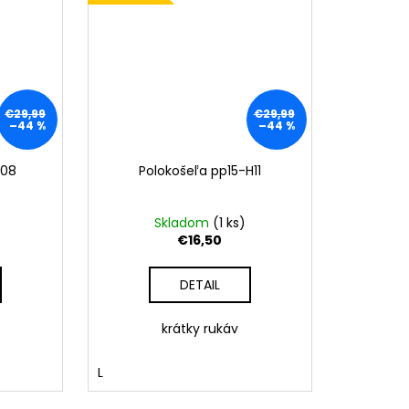
€29,99
€29,99
–44 %
–44 %
H08
Polokošeľa pp15-H11
Skladom
(
1 ks
)
€16,50
DETAIL
krátky rukáv
L