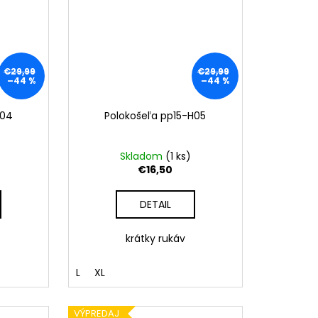
€29,99
€29,99
–44 %
–44 %
H04
Polokošeľa pp15-H05
Skladom
(
1 ks
)
€16,50
DETAIL
krátky rukáv
L
XL
VÝPREDAJ