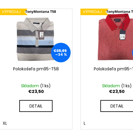
KOŠEĽA K063-A06
KOŠEĽA K062-A
e
V
€44,99
€44,99
n
VÝPREDAJ
VÝPREDAJ
ý
i
p
e
i
p
s
r
p
o
€35,95
r
–34 %
d
o
u
d
Polokošeľa pm95-T58
Polokošeľa pm95-
k
u
t
k
Skladom
(
1 ks
)
Skladom
(
1 ks
)
o
t
€23,50
€23,50
v
o
DETAIL
DETAIL
v
XL
L