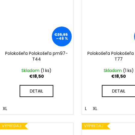
€35,95
–48 %
Polokošeľa Polokošeľa pm97-
Polokošeľa Polokošeľ
T44
T77
Skladom
(
1 ks
)
Skladom
(
1 ks
)
€18,50
€18,50
DETAIL
DETAIL
XL
L
XL
VÝPREDAJ
VÝPREDAJ