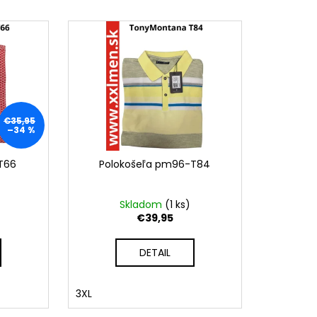
02
€35,95
–34 %
T66
Polokošeľa pm96-T84
Skladom
(
1 ks
)
€39,95
DETAIL
3XL