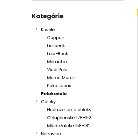
KOŠEĽA K067-A08
Preskočiť
€45,99
kategórie
Kategórie
Košele
Cappon
Limbeck
Laid-Back
Mirmatex
Viadi Polo
Marco Moralli
Pako Jeans
Polokošele
Obleky
Nadrozmerné obleky
Chlapčenské 128-152
Mládežnícke 158-182
Nohavice