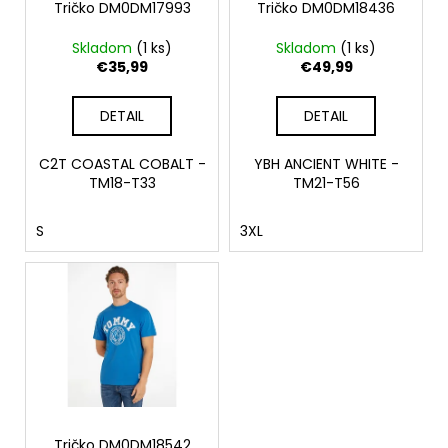
o
Tričko DM0DM17993
Tričko DM0DM18436
k
á
d
t
j
Skladom
(
1 ks
)
Skladom
(
1 ks
)
u
o
€35,99
€49,99
s
k
v
ť
t
DETAIL
DETAIL
?
o
v
C2T COASTAL COBALT -
YBH ANCIENT WHITE -
TM18-T33
TM21-T56
S
3XL
HĽADAŤ
O
d
p
o
r
ú
Tričko DM0DM18542