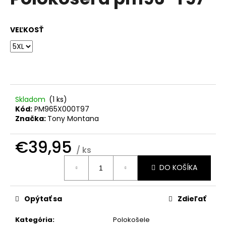
je
á
0,0
z
j
VEĽKOSŤ
5
s
hviezdičiek.
ť
?
Skladom
(
1 ks
)
Kód:
PM965X000T97
HĽADAŤ
Značka:
Tony Montana
€39,95
/ ks
O
Jednotková
DO KOŠÍKA
cena:
d
p
o
Opýtať sa
Zdieľať
r
ú
Kategória
:
Polokošele