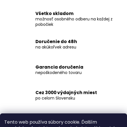
č
a
m
Všetko skladom
e
možnosť osobného odberu na každej z
pobočiek
KOŠEĽA
K062-
Doručenie do 48h
A08
na akúkoľvek adresu
€44,99
Garancia doručenia
nepoškodeného tovaru
Cez 3000 výdajných miest
po celom Slovensku
Tento web používa súbory cookie. Ďalším
Popis
Diskusia