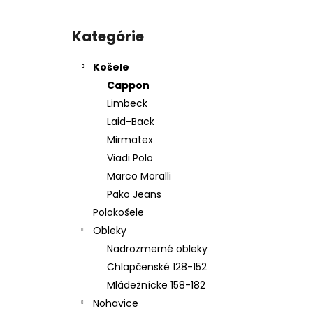
PÁNSKY OBLEK TIM 2025
Preskočiť
€259,95
kategórie
Kategórie
Košele
Cappon
Limbeck
Laid-Back
Mirmatex
Viadi Polo
Marco Moralli
Pako Jeans
Polokošele
Obleky
Nadrozmerné obleky
Chlapčenské 128-152
Mládežnícke 158-182
Nohavice