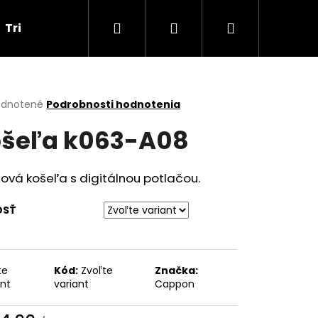
Hľadať
Prihlásenie
Nákupný
Tričká
Darčekové poukážky
Obchodné p
košík
erné
dnotené
Podrobnosti hodnotenia
tenie
šeľa k063-A08
ktu
ová košeľa s digitálnou potlačou.
ičiek.
OSŤ
te
Kód:
Zvoľte
Značka:
Nasledujúce
ant
variant
Cappon