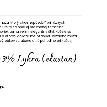
muža, ktorý chce zapôsobiť pri rôznych
e určite sa hodí aj pre menej formálne
napriek tomu veľmi elegantný štýl. Košele sú
mi a vzormi dokážu byť ozdobou každého muža.
výrobkov zaručene cítiť pohodlne pri každej