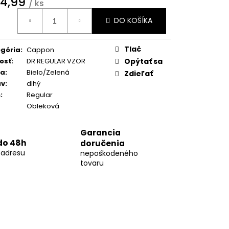
4,99
10
/ ks
otková
DO KOŠÍKA
:
Tlač
gória
:
Cappon
osť
:
DR REGULAR VZOR
Opýtať sa
ba
:
Bielo/Zelená
Zdieľať
áv
:
dlhý
h
:
Regular
Obleková
Garancia
do 48h
doručenia
 adresu
nepoškodeného
tovaru