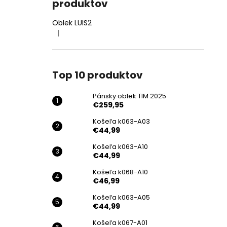
produktov
Oblek LUIS2
|
Hodnotenie produktu je 4 z 5 hviezdičiek.
Top 10 produktov
Pánsky oblek TIM 2025
€259,95
Košeľa k063-A03
€44,99
Košeľa k063-A10
€44,99
Košeľa k068-A10
€46,99
Košeľa k063-A05
€44,99
Košeľa k067-A01