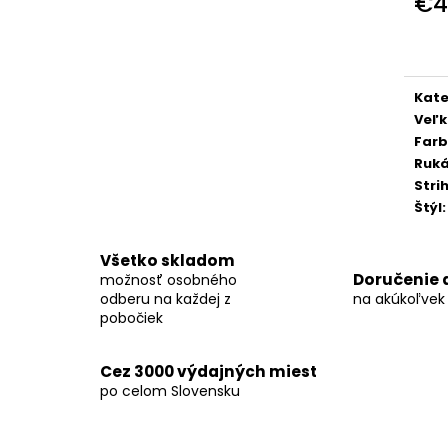
€4
KOŠEĽA K063-A03
KOŠEĽA K063-A
Jedn
€44,99
€44,99
cena
Kate
Veľk
Far
Ruk
Stri
Štýl
:
Všetko skladom
Doručenie 
možnosť osobného
odberu na každej z
na akúkoľvek
pobočiek
Cez 3000 výdajných miest
po celom Slovensku