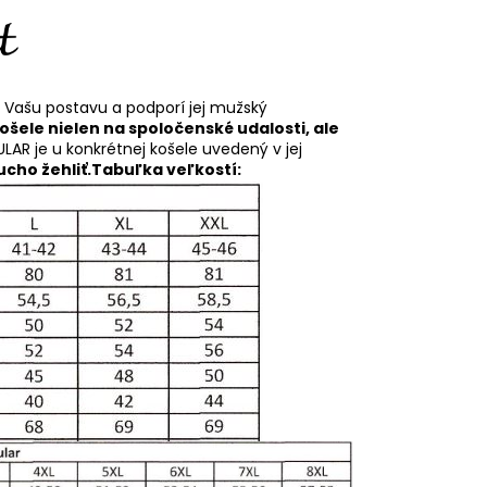
í Vašu postavu a podporí jej mužský
košele nielen na spoločenské udalosti, ale
ULAR je u konkrétnej košele uvedený v jej
cho žehliť.
Tabuľka veľkostí: