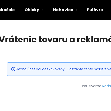
okošele
Obleky
Nohavice
Pulóvre
Čo potrebujete nájsť?
Vrátenie tovaru a reklam
HĽADAŤ
Odporúčame
Používame
Reti