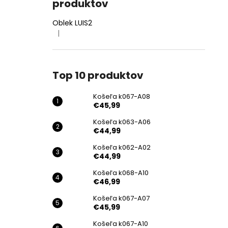
produktov
Oblek LUIS2
|
Hodnotenie produktu je 4 z 5 hviezdičiek.
Top 10 produktov
Košeľa k067-A08
€45,99
Košeľa k063-A06
€44,99
Košeľa k062-A02
€44,99
Košeľa k068-A10
€46,99
Košeľa k067-A07
€45,99
Košeľa k067-A10