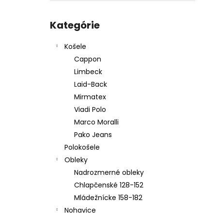
KOŠEĽA K067-A08
Preskočiť
€45,99
kategórie
Kategórie
Košele
Cappon
Limbeck
Laid-Back
Mirmatex
Viadi Polo
Marco Moralli
Pako Jeans
Polokošele
Obleky
Nadrozmerné obleky
Chlapčenské 128-152
Mládežnícke 158-182
Nohavice