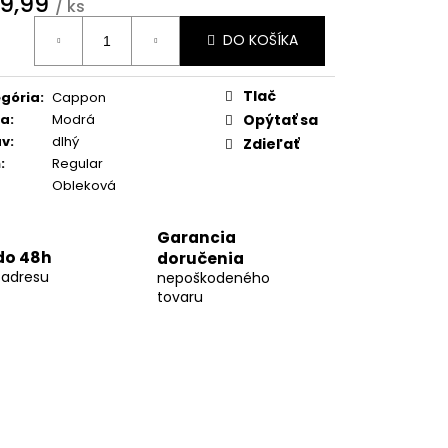
9,99
03
/ ks
otková
DO KOŠÍKA
:
Tlač
gória
:
Cappon
ba
:
Modrá
Opýtať sa
áv
:
dlhý
Zdieľať
h
:
Regular
Obleková
Garancia
do 48h
doručenia
 adresu
nepoškodeného
tovaru