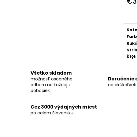
€3
KOŠEĽA K062-A06
KOŠEĽA K068-A
Jedn
€44,99
€46,99
cena
Kate
Far
Ruk
Stri
Štýl
:
Všetko skladom
Doručenie 
možnosť osobného
odberu na každej z
na akúkoľvek
pobočiek
Cez 3000 výdajných miest
po celom Slovensku