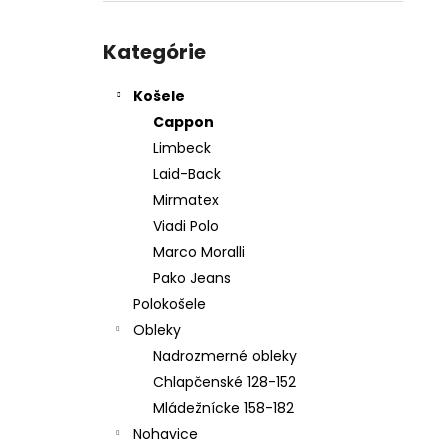
KOŠEĽA K067-A10
Preskočiť
€45,99
kategórie
Kategórie
Košele
Cappon
Limbeck
Laid-Back
Mirmatex
Viadi Polo
Marco Moralli
Pako Jeans
Polokošele
Obleky
Nadrozmerné obleky
Chlapčenské 128-152
Mládežnícke 158-182
Nohavice