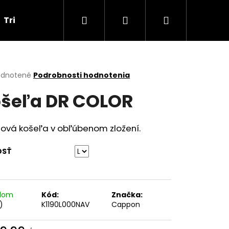
Hľadať
Prihlásenie
Nákupný
Tričká
Darčekové poukážky
Obchodné p
košík
erné
dnotené
Podrobnosti hodnotenia
tenie
šeľa DR COLOR
ktu
čová košeľa v obľúbenom zložení.
ičiek.
OSŤ
adom
Kód:
Značka:
Nasledujúce
)
K1190L000NAV
Cappon