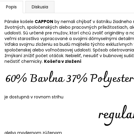
Popis
Diskusia
Pánske košele
CAPPON
by nemali chýbať v šatníku žiadneho 
životných, spoločenských alebo pracovných príležitostiach, al
udalosti. Sú určené pre mužov, ktorí chcú zvoliť originálny a 
veľmi starostlivo vypracované a svojimi dômyselnými detail
Vďaka svojmu zloženiu sa budú majitelia týchto exkluzívnych 
spoločenskej alebo voľnočasovej udalosti. Spôsob ošetrovania
žmýkaní znížiť počet otáčok. Nebieliť, nesušiť v bubnovej sušič
nečistiť chemicky.
Košeľa v zložení
je dostupná v rovnom strihu
alebo modernom zúženom