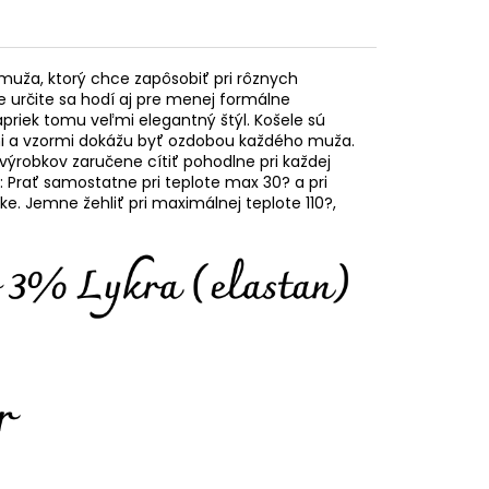
muža, ktorý chce zapôsobiť pri rôznych
e určite sa hodí aj pre menej formálne
napriek tomu veľmi elegantný štýl. Košele sú
mi a vzormi dokážu byť ozdobou každého muža.
výrobkov zaručene cítiť pohodlne pri každej
: Prať samostatne pri teplote max 30? a pri
ke. Jemne žehliť pri maximálnej teplote 110?,