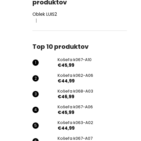
produktov
Oblek LUIS2
|
Hodnotenie produktu je 4 z 5 hviezdičiek.
Top 10 produktov
Košeľa k067-A10
€45,99
Košeľa k062-A06
€44,99
Košeľa k068-A03
€46,99
Košeľa k067-A06
€45,99
Košeľa k063-A02
€44,99
Košeľa k067-A07