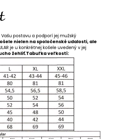
í Vašu postavu a podporí jej mužský
košele nielen na spoločenské udalosti, ale
ULAR je u konkrétnej košele uvedený v jej
cho žehliť.
Tabuľka veľkostí: