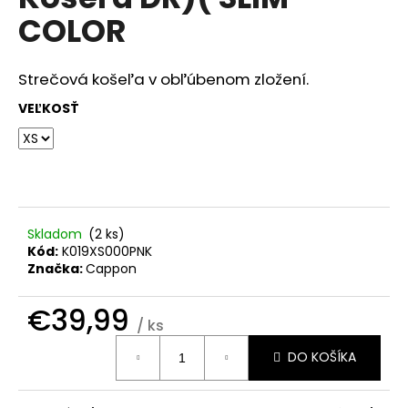
je
á
COLOR
0,0
z
j
5
s
hviezdičiek.
Strečová košeľa v obľúbenom zložení.
ť
VEĽKOSŤ
?
HĽADAŤ
Skladom
(
2 ks
)
Kód:
K019XS000PNK
Značka:
Cappon
O
d
€39,99
/ ks
p
Jednotková
o
DO KOŠÍKA
cena:
r
ú