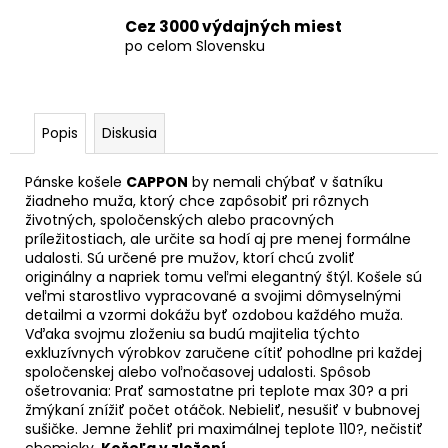
Cez 3000 výdajných miest
po celom Slovensku
Popis
Diskusia
Pánske košele
CAPPON
by nemali chýbať v šatníku
žiadneho muža, ktorý chce zapôsobiť pri rôznych
životných, spoločenských alebo pracovných
príležitostiach, ale určite sa hodí aj pre menej formálne
udalosti. Sú určené pre mužov, ktorí chcú zvoliť
originálny a napriek tomu veľmi elegantný štýl. Košele sú
veľmi starostlivo vypracované a svojimi dômyselnými
detailmi a vzormi dokážu byť ozdobou každého muža.
Vďaka svojmu zloženiu sa budú majitelia týchto
exkluzívnych výrobkov zaručene cítiť pohodlne pri každej
spoločenskej alebo voľnočasovej udalosti. Spôsob
ošetrovania: Prať samostatne pri teplote max 30? a pri
žmýkaní znížiť počet otáčok. Nebieliť, nesušiť v bubnovej
sušičke. Jemne žehliť pri maximálnej teplote 110?, nečistiť
chemicky.
Košeľa v zložení