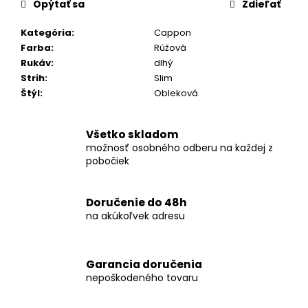
č
Opýtať sa
Zdieľať
a
m
Kategória
:
Cappon
e
Farba
:
Rúžová
Rukáv
:
dlhý
Strih
:
Slim
KOŠEĽA
Štýl
:
Obleková
K063-
A05
€44,99
Všetko skladom
možnosť osobného odberu na každej z
pobočiek
Doručenie do 48h
na akúkoľvek adresu
Garancia doručenia
nepoškodeného tovaru