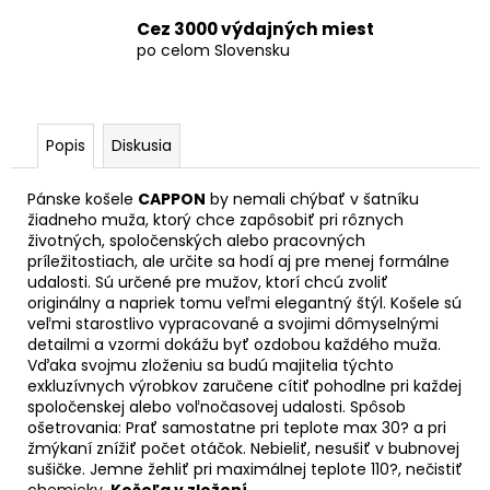
Cez 3000 výdajných miest
po celom Slovensku
Popis
Diskusia
Pánske košele
CAPPON
by nemali chýbať v šatníku
žiadneho muža, ktorý chce zapôsobiť pri rôznych
životných, spoločenských alebo pracovných
príležitostiach, ale určite sa hodí aj pre menej formálne
udalosti. Sú určené pre mužov, ktorí chcú zvoliť
originálny a napriek tomu veľmi elegantný štýl. Košele sú
veľmi starostlivo vypracované a svojimi dômyselnými
detailmi a vzormi dokážu byť ozdobou každého muža.
Vďaka svojmu zloženiu sa budú majitelia týchto
exkluzívnych výrobkov zaručene cítiť pohodlne pri každej
spoločenskej alebo voľnočasovej udalosti. Spôsob
ošetrovania: Prať samostatne pri teplote max 30? a pri
žmýkaní znížiť počet otáčok. Nebieliť, nesušiť v bubnovej
sušičke. Jemne žehliť pri maximálnej teplote 110?, nečistiť
chemicky.
Košeľa v zložení