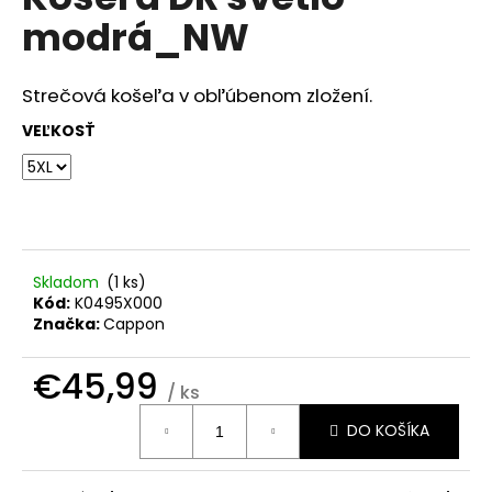
je
á
modrá_NW
0,0
z
j
5
s
hviezdičiek.
Strečová košeľa v obľúbenom zložení.
ť
VEĽKOSŤ
?
HĽADAŤ
Skladom
(
1 ks
)
Kód:
K0495X000
Značka:
Cappon
O
d
€45,99
/ ks
p
Jednotková
o
DO KOŠÍKA
cena:
r
ú