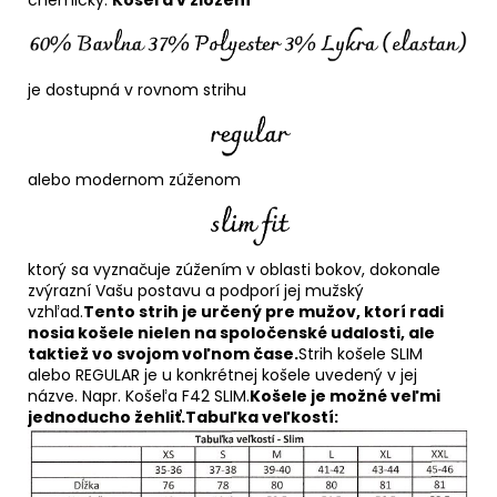
je dostupná v rovnom strihu
alebo modernom zúženom
ktorý sa vyznačuje zúžením v oblasti bokov, dokonale
zvýrazní Vašu postavu a podporí jej mužský
vzhľad.
Tento strih je určený pre mužov, ktorí radi
nosia košele nielen na spoločenské udalosti, ale
taktiež vo svojom voľnom čase.
Strih košele SLIM
alebo REGULAR je u konkrétnej košele uvedený v jej
názve. Napr. Košeľa F42 SLIM.
Košele je možné veľmi
jednoducho žehliť.
Tabuľka veľkostí: