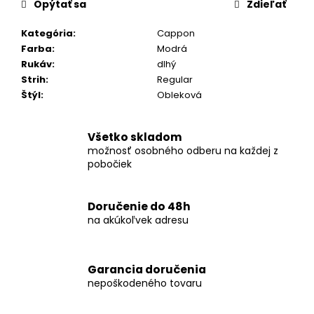
č
Opýtať sa
Zdieľať
a
m
Kategória
:
Cappon
e
Farba
:
Modrá
Rukáv
:
dlhý
Strih
:
Regular
KOŠEĽA
Štýl
:
Obleková
K068-
A01
€46,99
Všetko skladom
možnosť osobného odberu na každej z
pobočiek
Doručenie do 48h
na akúkoľvek adresu
Garancia doručenia
nepoškodeného tovaru