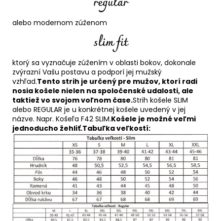
alebo modernom zúženom
ktorý sa vyznačuje zúžením v oblasti bokov, dokonale
zvýrazní Vašu postavu a podporí jej mužský
vzhľad.
Tento strih je určený pre mužov, ktorí radi
nosia košele nielen na spoločenské udalosti, ale
taktiež vo svojom voľnom čase.
Strih košele SLIM
alebo REGULAR je u konkrétnej košele uvedený v jej
názve. Napr. Košeľa F42 SLIM.
Košele je možné veľmi
jednoducho žehliť.
Tabuľka veľkostí: