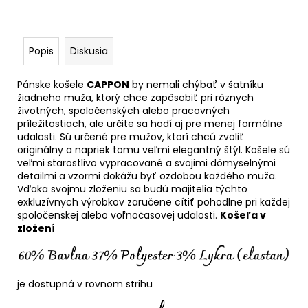
Popis
Diskusia
Pánske košele
CAPPON
by nemali chýbať v šatníku
žiadneho muža, ktorý chce zapôsobiť pri rôznych
životných, spoločenských alebo pracovných
príležitostiach, ale určite sa hodí aj pre menej formálne
udalosti. Sú určené pre mužov, ktorí chcú zvoliť
originálny a napriek tomu veľmi elegantný štýl. Košele sú
veľmi starostlivo vypracované a svojimi dômyselnými
detailmi a vzormi dokážu byť ozdobou každého muža.
Vďaka svojmu zloženiu sa budú majitelia týchto
exkluzívnych výrobkov zaručene cítiť pohodlne pri každej
spoločenskej alebo voľnočasovej udalosti.
Košeľa v
zložení
je dostupná v rovnom strihu