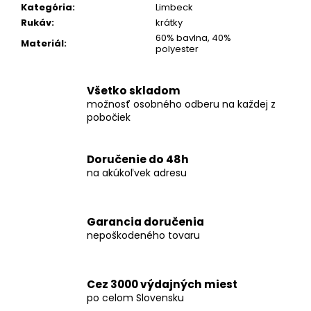
č
Kategória
:
Limbeck
a
Rukáv
:
krátky
m
60% bavlna, 40%
Materiál
:
e
polyester
KOŠEĽA
Všetko skladom
K067-
možnosť osobného odberu na každej z
A09
pobočiek
€45,99
Doručenie do 48h
na akúkoľvek adresu
Garancia doručenia
nepoškodeného tovaru
Cez 3000 výdajných miest
po celom Slovensku