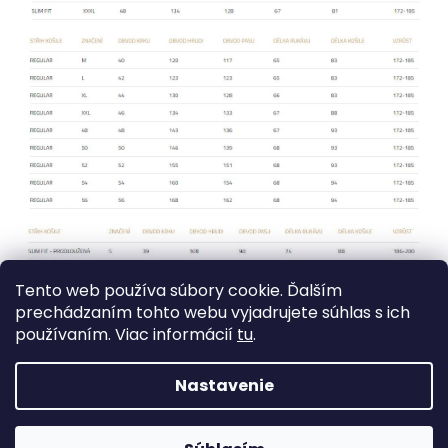
Tento web používa súbory cookie. Ďalším
prechádzaním tohto webu vyjadrujete súhlas s ich
používaním. Viac informácií
tu
.
Nastavenie
Z
Vytvoril Shoptet
á
Copyright 2026
Jantex - men´s collection s. r. o.
. Všetky
p