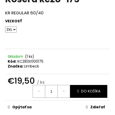
je
á
0,0
z
j
KR REGULAR 60/40
5
s
hviezdičiek.
VEĽKOSŤ
ť
?
Skladom
(
1 ks
)
HĽADAŤ
Kód:
KC283X000175
Značka:
Limbeck
€19,50
O
/ ks
d
Jednotková
DO KOŠÍKA
cena:
p
o
r
Opýtať sa
Zdieľať
ú