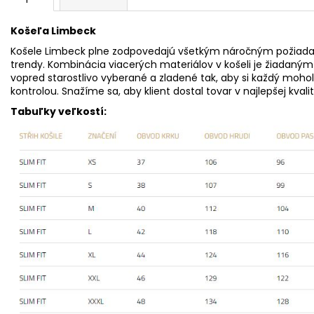
Košeľa Limbeck
Košele Limbeck plne zodpovedajú všetkým náročným požiadav
trendy. Kombinácia viacerých materiálov v košeli je žiadaný
vopred starostlivo vyberané a zladené tak, aby si každý moh
kontrolou. Snažíme sa, aby klient dostal tovar v najlepšej kvalit
Tabuľky veľkostí: