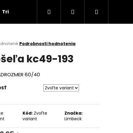
Hľadať
Prihlásenie
Nákupný
Tričká
Darčekové poukážky
Obchodné p
košík
erné
dnotené
Podrobnosti hodnotenia
tenie
šeľa kc49-193
ktu
ADROZMER 60/40
ičiek.
OSŤ
te
Kód:
Zvoľte
Značka:
Nasledujúce
ant
variant
Limbeck