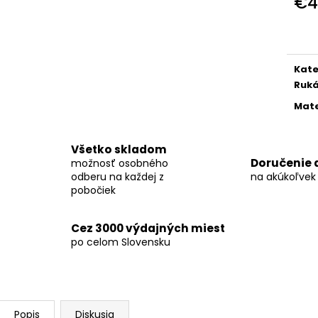
€4
KOŠEĽA K063-A03
KOŠEĽA K063-A
Jedn
€44,99
€44,99
cena
Kate
Ruk
Mate
Všetko skladom
Doručenie 
možnosť osobného
odberu na každej z
na akúkoľvek
pobočiek
Cez 3000 výdajných miest
po celom Slovensku
Popis
Diskusia