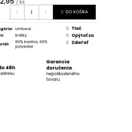
2,95
10
/ ks
otková
DO KOŠÍKA
:
Tlač
gória
:
Limbeck
áv
:
krátky
Opýtať sa
60% bavlna, 40%
Zdieľať
riál
:
polyester
Garancia
do 48h
doručenia
 adresu
nepoškodeného
tovaru