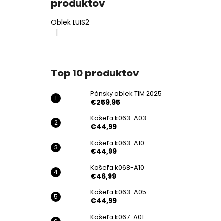
produktov
Oblek LUIS2
|
Hodnotenie produktu je 4 z 5 hviezdičiek.
Top 10 produktov
Pánsky oblek TIM 2025
€259,95
Košeľa k063-A03
€44,99
Košeľa k063-A10
€44,99
Košeľa k068-A10
€46,99
Košeľa k063-A05
€44,99
Košeľa k067-A01