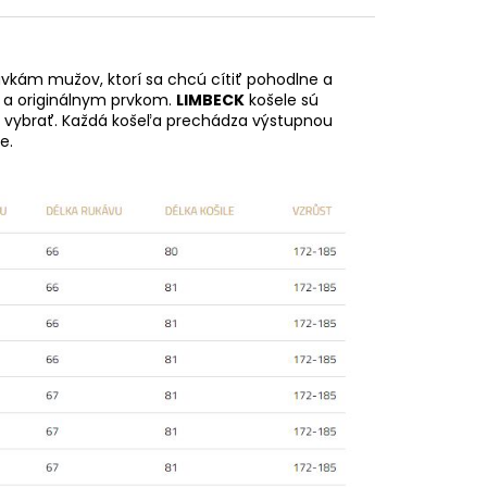
kám mužov, ktorí sa chcú cítiť pohodlne a
m a originálnym prvkom.
LIMBECK
košele sú
ol vybrať. Každá košeľa prechádza výstupnou
e.