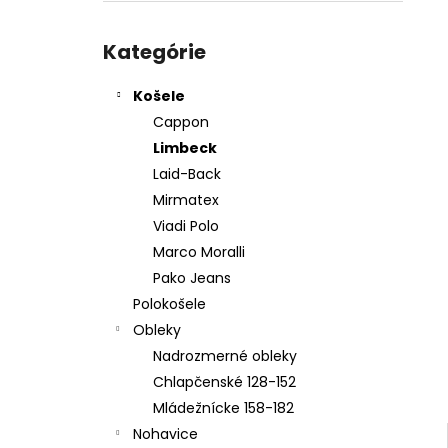
PÁNSKY OBLEK TIM 2025
Preskočiť
€259,95
kategórie
Kategórie
Košele
Cappon
Limbeck
Laid-Back
Mirmatex
Viadi Polo
Marco Moralli
Pako Jeans
Polokošele
Obleky
Nadrozmerné obleky
Chlapčenské 128-152
Mládežnícke 158-182
Nohavice