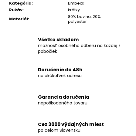
č
Kategória
:
Limbeck
a
Rukáv
:
krátky
m
80% bavlna, 20%
Materiál
:
e
polyester
KOŠEĽA
Všetko skladom
K062-
možnosť osobného odberu na každej z
A10
pobočiek
€44,99
Doručenie do 48h
na akúkoľvek adresu
Garancia doručenia
nepoškodeného tovaru
Cez 3000 výdajných miest
po celom Slovensku