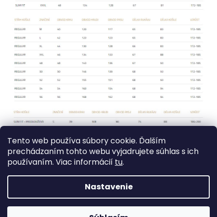
Tento web používa súbory cookie. Ďalším
prechádzaním tohto webu vyjadrujete súhlas s ich
používaním. Viac informácií
tu
.
Nastavenie
Z
Vytvoril Shoptet
á
Copyright 2026
Jantex - men´s collection s. r. o.
. Všetky
p