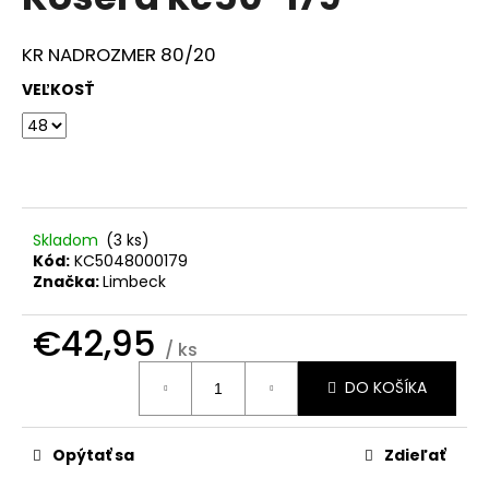
je
á
0,0
z
j
KR NADROZMER 80/20
5
s
hviezdičiek.
VEĽKOSŤ
ť
?
Skladom
(
3 ks
)
HĽADAŤ
Kód:
KC5048000179
Značka:
Limbeck
€42,95
O
/ ks
d
Jednotková
DO KOŠÍKA
cena:
p
o
r
Opýtať sa
Zdieľať
ú