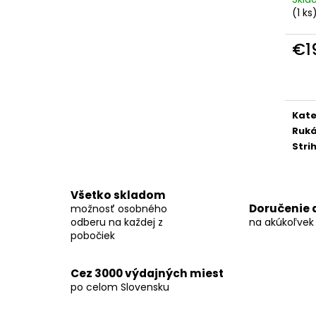
KOŠEĽA K063-A06
KOŠEĽA K062-A
(
1 ks
€44,99
€44,99
€1
Jedn
cena
Kate
Ruk
Stri
Všetko skladom
Doručenie 
možnosť osobného
odberu na každej z
na akúkoľvek
pobočiek
Cez 3000 výdajných miest
po celom Slovensku