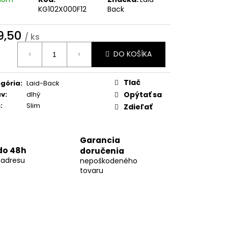
02
)
KG102X000F12
Back
9,50
/ ks
otková
DO KOŠÍKA
:
Tlač
gória
:
Laid-Back
áv
:
dlhý
Opýtať sa
h
:
Slim
Zdieľať
Garancia
do 48h
doručenia
 adresu
nepoškodeného
tovaru