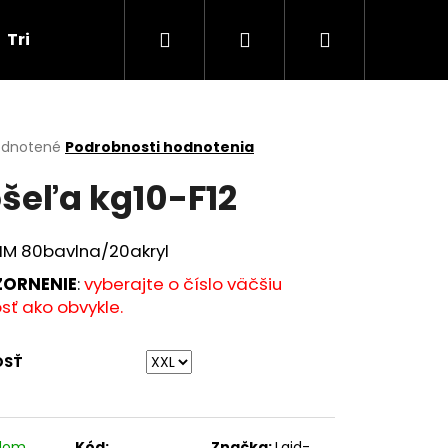
Hľadať
Prihlásenie
Nákupný
Tričká
Darčekové poukážky
Obchodné p
košík
erné
dnotené
Podrobnosti hodnotenia
tenie
šeľa kg10-F12
ktu
LIM 80bavlna/20akryl
ičiek.
ORNENIE
:
vyberajte o číslo väčšiu
sť ako obvykle.
OSŤ
Nasledujúce
adom
Kód:
Značka:
Laid-