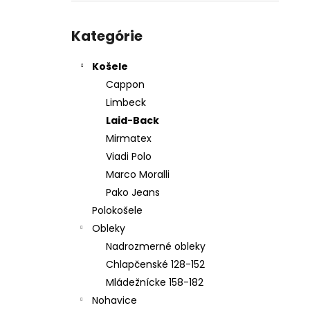
KOŠEĽA K067-A08
Preskočiť
€45,99
kategórie
Kategórie
Košele
Cappon
Limbeck
Laid-Back
Mirmatex
Viadi Polo
Marco Moralli
Pako Jeans
Polokošele
Obleky
Nadrozmerné obleky
Chlapčenské 128-152
Mládežnícke 158-182
Nohavice