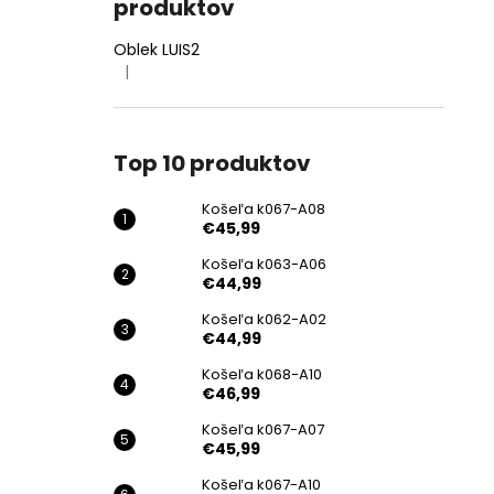
produktov
Oblek LUIS2
|
Hodnotenie produktu je 4 z 5 hviezdičiek.
Top 10 produktov
Košeľa k067-A08
€45,99
Košeľa k063-A06
€44,99
Košeľa k062-A02
€44,99
Košeľa k068-A10
€46,99
Košeľa k067-A07
€45,99
Košeľa k067-A10