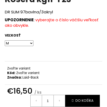
je
á
0,0
z
j
DR SLIM 97bavlna/3akryl
5
s
hviezdičiek.
UPOZORNENIE
:
vyberajte o číslo väčšiu veľkosť
ť
ako obvykle.
?
VEĽKOSŤ
HĽADAŤ
Zvoľte variant
Kód:
Zvoľte variant
O
Značka:
Laid-Back
d
p
€16,50
o
/ ks
r
Jednotková
DO KOŠÍKA
cena:
ú