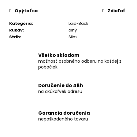
č
a
Opýtať sa
Zdieľať
m
e
Kategória
:
Laid-Back
Rukáv
:
dlhý
Strih
:
Slim
KOŠEĽA
K063-
A02
Všetko skladom
€44,99
možnosť osobného odberu na každej z
pobočiek
Doručenie do 48h
na akúkoľvek adresu
Garancia doručenia
nepoškodeného tovaru