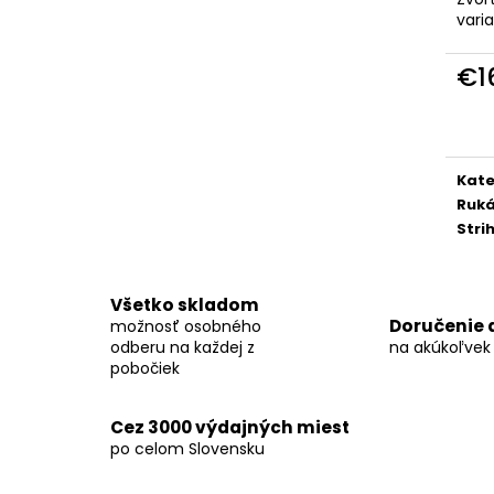
KOŠEĽA K067-A09
KOŠEĽA K068-A
vari
€45,99
€46,99
€1
Jedn
cena
Kate
Ruk
Stri
Všetko skladom
Doručenie 
možnosť osobného
odberu na každej z
na akúkoľvek
pobočiek
Cez 3000 výdajných miest
po celom Slovensku