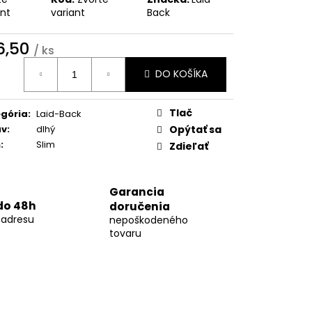
01
ant
variant
Back
6,50
/ ks
otková
DO KOŠÍKA
:
Tlač
gória
:
Laid-Back
áv
:
dlhý
Opýtať sa
h
:
Slim
Zdieľať
Garancia
do 48h
doručenia
 adresu
nepoškodeného
tovaru