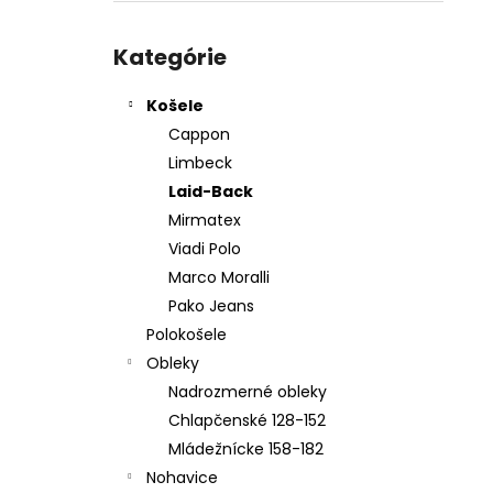
KOŠEĽA K067-A03
Preskočiť
€45,99
kategórie
Kategórie
Košele
Cappon
Limbeck
Laid-Back
Mirmatex
Viadi Polo
Marco Moralli
Pako Jeans
Polokošele
Obleky
Nadrozmerné obleky
Chlapčenské 128-152
Mládežnícke 158-182
Nohavice