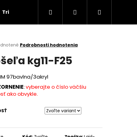
Hľadať
Prihlásenie
Nákupný
Tričká
Darčekové poukážky
Obchodné p
košík
erné
dnotené
Podrobnosti hodnotenia
tenie
šeľa kg11-F25
ktu
IM 97bavlna/3akryl
ičiek.
ORNENIE
:
vyberajte o číslo väčšiu
sť ako obvykle.
OSŤ
Nasledujúce
te
Kód:
Zvoľte
Značka:
Laid-