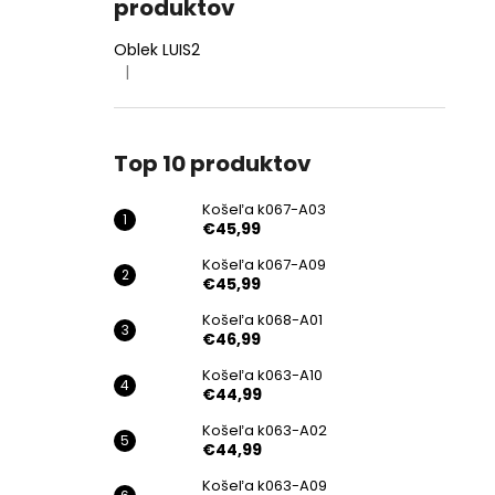
produktov
Oblek LUIS2
|
Hodnotenie produktu je 4 z 5 hviezdičiek.
Top 10 produktov
Košeľa k067-A03
€45,99
Košeľa k067-A09
€45,99
Košeľa k068-A01
€46,99
Košeľa k063-A10
€44,99
Košeľa k063-A02
€44,99
Košeľa k063-A09