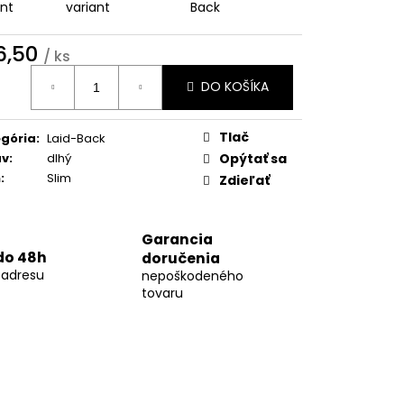
07
ant
variant
Back
6,50
/ ks
otková
DO KOŠÍKA
:
Tlač
gória
:
Laid-Back
áv
:
dlhý
Opýtať sa
h
:
Slim
Zdieľať
Garancia
do 48h
doručenia
 adresu
nepoškodeného
tovaru