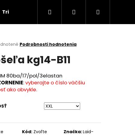
Hľadať
Prihlásenie
Nákupný
Tričká
Darčekové poukážky
Obchodné p
košík
erné
dnotené
Podrobnosti hodnotenia
tenie
šeľa kg14-B11
ktu
LIM 80ba/17/pol/3elastan
ORNENIE
:
vyberajte o číslo väčšiu
ičiek.
sť ako obvykle.
OSŤ
Nasledujúce
te
Kód:
Zvoľte
Značka:
Laid-