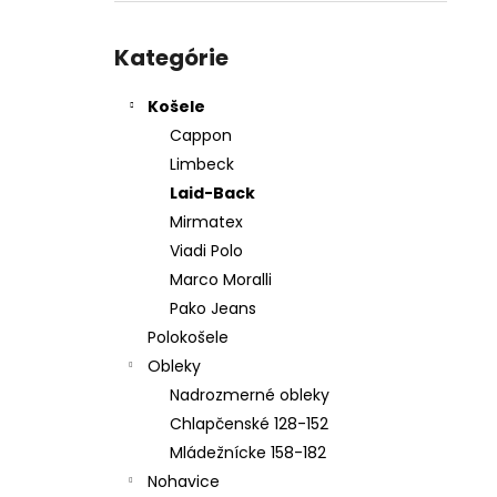
KOŠEĽA K062-A10
Preskočiť
€44,99
kategórie
Kategórie
Košele
Cappon
Limbeck
Laid-Back
Mirmatex
Viadi Polo
Marco Moralli
Pako Jeans
Polokošele
Obleky
Nadrozmerné obleky
Chlapčenské 128-152
Mládežnícke 158-182
Nohavice