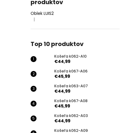
produktov
Oblek LUIS2
|
Hodnotenie produktu je 4 z 5 hviezdičiek.
Top 10 produktov
Košeľa k062-A10
€44,99
Košeľa k067-A06
€45,99
Košeľa k063-A07
€44,99
Košeľa k067-A08
€45,99
Košeľa k062-A03
€44,99
Košeľa k062-A09