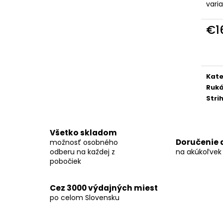
KOŠEĽA K067-A06
KOŠEĽA K063-A
vari
€45,99
€44,99
€1
Jedn
cena
Kate
Ruk
Stri
Všetko skladom
Doručenie 
možnosť osobného
odberu na každej z
na akúkoľvek
pobočiek
Cez 3000 výdajných miest
po celom Slovensku