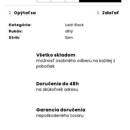
č
a
m
Opýtať sa
Zdieľať
e
Kategória
:
Laid-Back
Rukáv
:
dlhý
KOŠEĽA
Strih
:
Slim
K063-
A10
€44,99
Všetko skladom
možnosť osobného odberu na každej z
pobočiek
Doručenie do 48h
na akúkoľvek adresu
Garancia doručenia
nepoškodeného tovaru