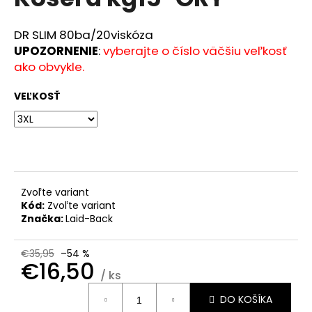
je
á
0,0
z
j
DR SLIM 80ba/20viskóza
5
UPOZORNENIE
:
vyberajte o číslo väčšiu veľkosť
s
hviezdičiek.
ako obvykle.
ť
?
VEĽKOSŤ
HĽADAŤ
Zvoľte variant
Kód:
Zvoľte variant
Značka:
Laid-Back
O
d
p
€35,95
–54 %
€16,50
o
/ ks
r
Jednotková
ú
DO KOŠÍKA
cena: