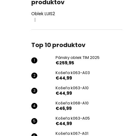
produktov
Oblek LUIS2
|
Hodnotenie produktu je 4 z 5 hviezdičiek.
Top 10 produktov
Pánsky oblek TIM 2025
€259,95
Košeľa k063-A03
€44,99
Košeľa k063-A10
€44,99
Košeľa k068-A10
€46,99
Košeľa k063-A05
€44,99
Košeľa k067-A01