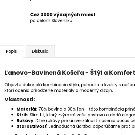
Cez 3000 výdajných miest
po celom Slovensku
Popis
Diskusia
Ľanovo-Bavlnená Košeľa - Štýl a Komfor
Objavte dokonalú kombináciu štýlu, pohodlia a kvality s našo
ktorí ocenia prirodzené materiály a moderný dizajn.
Vlastnosti:
Materiál
: 70% bavlna a 30% ľan - táto kombinácia prin
Strih
: Slim fit, ktorý zvýrazní vašu postavu a dodá elega
Rukávy
: Dlhé rukávy pre univerzálnosť nosenia počas ce
Starostlivosť
: Jednoduchá údržba, odporúčame prať pri 