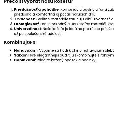
Prečo si vybrať našu košeľu?
Priedušnosť a pohodlie
: Kombinácia bavlny a ľanu zab
priedušná a komfortná aj počas horúcich dní.
Trvácnosť
: Kvalitné materiály zaručujú dlhú životnosť 
Ekologickosť
: Ľan je prírodný a udržateľný materiál, k
Univerzálnosť
: Naša košeľa je ideálna pre rôzne príleži
až po spoločenské udalosti.
Kombinujte s:
Nohavicami
: Výborne sa hodí k chino nohaviciam aleb
Sakami
: Pre elegantnejší outfit ju skombinujte s ľahk
Doplnkami
: Pridajte kožený opasok a hodinky.