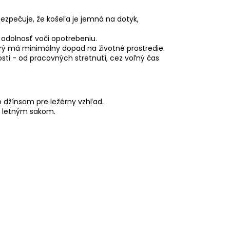
ezpečuje, že košeľa je jemná na dotyk,
a odolnosť voči opotrebeniu.
torý má minimálny dopad na životné prostredie.
tosti - od pracovných stretnutí, cez voľný čas
o džínsom pre ležérny vzhľad.
ým letným sakom.