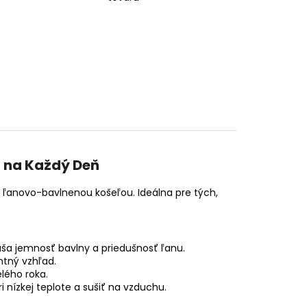
t na Každý Deň
u ľanovo-bavlnenou košeľou. Ideálna pre tých,
áša jemnosť bavlny a priedušnosť ľanu.
ntný vzhľad.
lého roka.
nízkej teplote a sušiť na vzduchu.