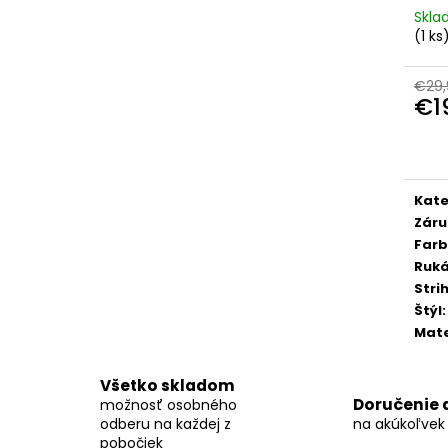
KOŠEĽA K063-A03
KOŠEĽA K063-A
Skl
€44,99
€44,99
(
1 ks
€29,
€1
Jedn
cena
Kate
Záru
Far
Ruk
Stri
Štýl
:
Mate
Všetko skladom
Doručenie 
možnosť osobného
odberu na každej z
na akúkoľvek
pobočiek