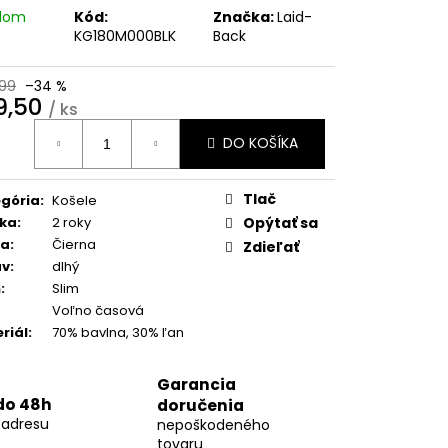
10
adom
Kód:
Značka:
Laid-
)
KG180M000BLK
Back
99
–34 %
9,50
/ ks
otková
DO KOŠÍKA
:
Tlač
gória
:
Košele
ka
:
2 roky
Opýtať sa
ba
:
Čierna
Zdieľať
áv
:
dlhý
h
:
Slim
Voľno časová
riál
:
70% bavlna, 30% ľan
Garancia
do 48h
doručenia
 adresu
nepoškodeného
tovaru