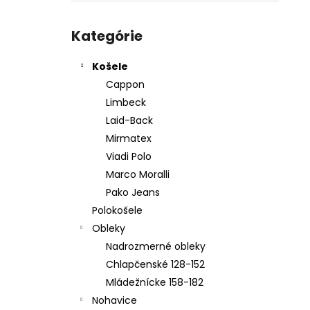
PÁNSKY OBLEK TIM 2025
Preskočiť
€259,95
kategórie
Kategórie
Košele
Cappon
Limbeck
Laid-Back
Mirmatex
Viadi Polo
Marco Moralli
Pako Jeans
Polokošele
Obleky
Nadrozmerné obleky
Chlapčenské 128-152
Mládežnícke 158-182
Nohavice