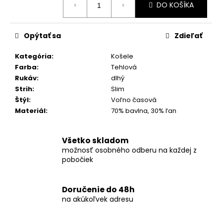
č
DO KOŠÍKA
cena:
a
m
e
Opýtať sa
Zdieľať
Kategória
:
Košele
KOŠEĽA
Farba
:
Tehlová
K063-
Rukáv
:
dlhý
A03
Strih
:
Slim
€44,99
Štýl
:
Voľno časová
Materiál
:
70% bavlna, 30% ľan
Všetko skladom
možnosť osobného odberu na každej z
pobočiek
Doručenie do 48h
na akúkoľvek adresu