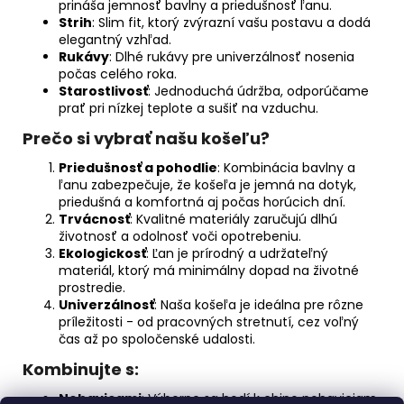
prináša jemnosť bavlny a priedušnosť ľanu.
Strih
: Slim fit, ktorý zvýrazní vašu postavu a dodá
elegantný vzhľad.
Rukávy
: Dlhé rukávy pre univerzálnosť nosenia
počas celého roka.
Starostlivosť
: Jednoduchá údržba, odporúčame
prať pri nízkej teplote a sušiť na vzduchu.
Prečo si vybrať našu košeľu?
Priedušnosť a pohodlie
: Kombinácia bavlny a
ľanu zabezpečuje, že košeľa je jemná na dotyk,
priedušná a komfortná aj počas horúcich dní.
Trvácnosť
: Kvalitné materiály zaručujú dlhú
životnosť a odolnosť voči opotrebeniu.
Ekologickosť
: Ľan je prírodný a udržateľný
materiál, ktorý má minimálny dopad na životné
prostredie.
Univerzálnosť
: Naša košeľa je ideálna pre rôzne
príležitosti - od pracovných stretnutí, cez voľný
čas až po spoločenské udalosti.
Kombinujte s:
Nohavicami
: Výborne sa hodí k chino nohaviciam