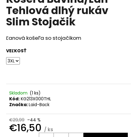
je
á
Tehlová dlhý rukáv
0,0
z
j
Slim Stojačik
5
s
hviezdičiek.
ť
Ľanová košeľa so stojačikom
?
VEĽKOSŤ
HĽADAŤ
Skladom
(
1 ks
)
O
Kód:
KG213X000THL
d
Značka:
Laid-Back
p
o
€29,99
–44 %
r
€16,50
/ ks
ú
Jednotková