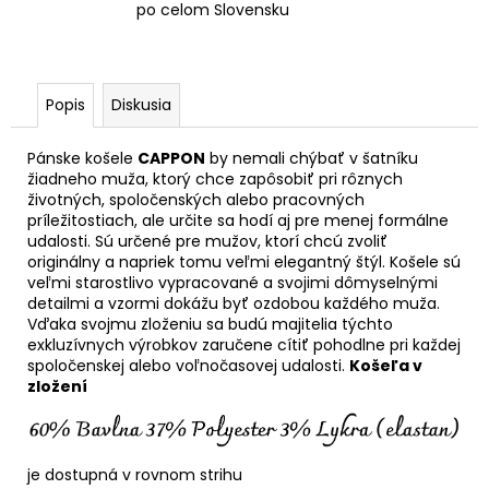
po celom Slovensku
Popis
Diskusia
Pánske košele
CAPPON
by nemali chýbať v šatníku
žiadneho muža, ktorý chce zapôsobiť pri rôznych
životných, spoločenských alebo pracovných
príležitostiach, ale určite sa hodí aj pre menej formálne
udalosti. Sú určené pre mužov, ktorí chcú zvoliť
originálny a napriek tomu veľmi elegantný štýl. Košele sú
veľmi starostlivo vypracované a svojimi dômyselnými
detailmi a vzormi dokážu byť ozdobou každého muža.
Vďaka svojmu zloženiu sa budú majitelia týchto
exkluzívnych výrobkov zaručene cítiť pohodlne pri každej
spoločenskej alebo voľnočasovej udalosti.
Košeľa v
zložení
je dostupná v rovnom strihu