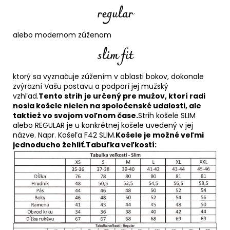
alebo modernom zúženom
ktorý sa vyznačuje zúžením v oblasti bokov, dokonale
zvýrazní Vašu postavu a podporí jej mužský
vzhľad.
Tento strih je určený pre mužov, ktorí radi
nosia košele nielen na spoločenské udalosti, ale
taktiež vo svojom voľnom čase.
Strih košele SLIM
alebo REGULAR je u konkrétnej košele uvedený v jej
názve. Napr. Košeľa F42 SLIM.
Košele je možné veľmi
jednoducho žehliť.
Tabuľka veľkostí: