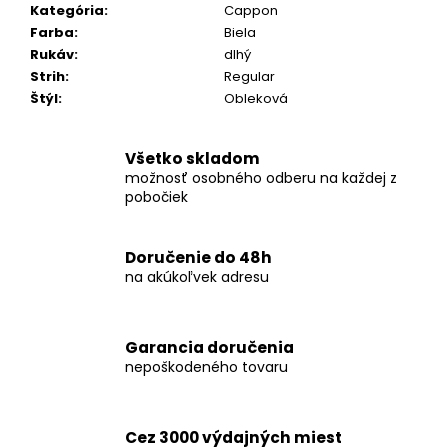
č
Kategória
:
Cappon
a
Farba
:
Biela
m
Rukáv
:
dlhý
e
Strih
:
Regular
Štýl
:
Obleková
KOŠEĽA
K063-
Všetko skladom
A10
možnosť osobného odberu na každej z
€44,99
pobočiek
Doručenie do 48h
na akúkoľvek adresu
Garancia doručenia
nepoškodeného tovaru
Cez 3000 výdajných miest