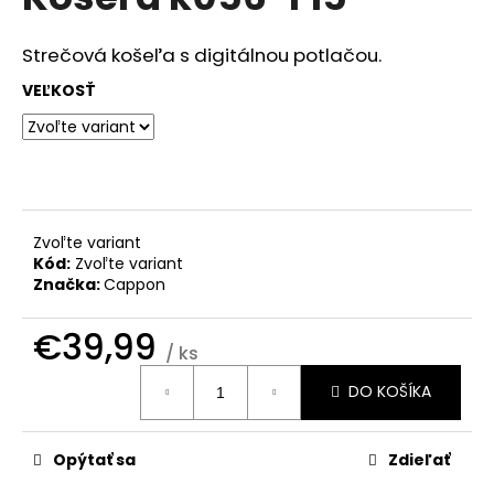
je
á
0,0
z
j
Strečová košeľa s digitálnou potlačou.
5
s
hviezdičiek.
VEĽKOSŤ
ť
?
Zvoľte variant
HĽADAŤ
Kód:
Zvoľte variant
Značka:
Cappon
€39,99
O
/ ks
d
Jednotková
DO KOŠÍKA
cena:
p
o
r
Opýtať sa
Zdieľať
ú