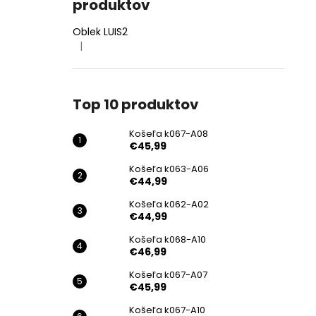
produktov
Oblek LUIS2
|
Hodnotenie produktu je 4 z 5 hviezdičiek.
Top 10 produktov
Košeľa k067-A08
€45,99
Košeľa k063-A06
€44,99
Košeľa k062-A02
€44,99
Košeľa k068-A10
€46,99
Košeľa k067-A07
€45,99
Košeľa k067-A10