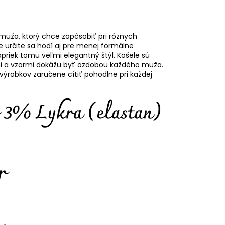
muža, ktorý chce zapôsobiť pri rôznych
e určite sa hodí aj pre menej formálne
napriek tomu veľmi elegantný štýl. Košele sú
mi a vzormi dokážu byť ozdobou každého muža.
výrobkov zaručene cítiť pohodlne pri každej