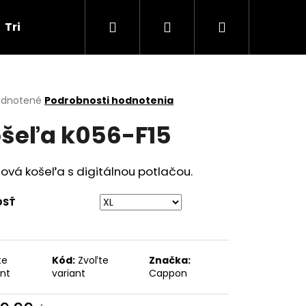
Hľadať
Prihlásenie
Nákupný
Tričká
Darčekové poukážky
Obchodné p
košík
erné
dnotené
Podrobnosti hodnotenia
tenie
šeľa k056-F15
ktu
ová košeľa s digitálnou potlačou.
ičiek.
OSŤ
te
Kód:
Zvoľte
Značka:
Nasledujúce
ant
variant
Cappon