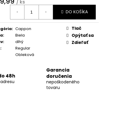
9,99
02
/ ks
otková
DO KOŠÍKA
:
Tlač
gória
:
Cappon
ba
:
Biela
Opýtať sa
áv
:
dlhý
Zdieľať
h
:
Regular
Obleková
Garancia
do 48h
doručenia
 adresu
nepoškodeného
tovaru