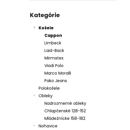
KOŠEĽA K067-A08
Preskočiť
€45,99
kategórie
Kategórie
Košele
Cappon
Limbeck
Laid-Back
Mirmatex
Viadi Polo
Marco Moralli
Pako Jeans
Polokošele
Obleky
Nadrozmerné obleky
Chlapčenské 128-152
Mládežnícke 158-182
Nohavice