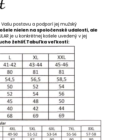
í Vašu postavu a podporí jej mužský
košele nielen na spoločenské udalosti, ale
ULAR je u konkrétnej košele uvedený v jej
cho žehliť.
Tabuľka veľkostí: