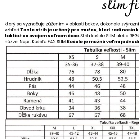
ktorý sa vyznačuje zúžením v oblasti bokov, dokonale zvýrazn
vzhľad.
Tento strih je určený pre mužov, ktorí radi nosia 
taktiež vo svojom voľnom čase.
Strih košele SLIM alebo REG
názve. Napr. Košeľa F42 SLIM.
Košele je možné veľmi jednodu