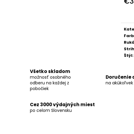
€3
KOŠEĽA K063-A06
KOŠEĽA K062-A
Jedn
€44,99
€44,99
cena
Kate
Far
Ruk
Stri
Štýl
:
Všetko skladom
Doručenie 
možnosť osobného
odberu na každej z
na akúkoľvek
pobočiek
Cez 3000 výdajných miest
po celom Slovensku