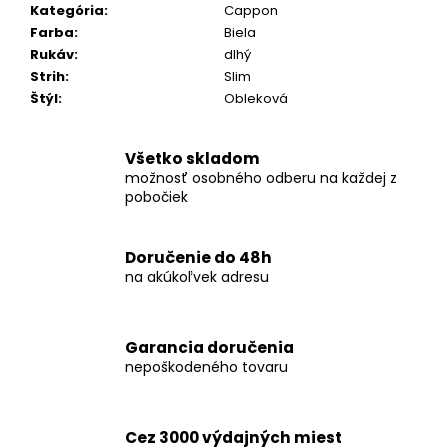
č
Kategória
:
Cappon
a
Farba
:
Biela
m
Rukáv
:
dlhý
e
Strih
:
Slim
Štýl
:
Obleková
KOŠEĽA
K068-
Všetko skladom
A10
možnosť osobného odberu na každej z
€46,99
pobočiek
Doručenie do 48h
na akúkoľvek adresu
Garancia doručenia
nepoškodeného tovaru
Cez 3000 výdajných miest