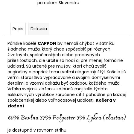
po celom Slovensku
Popis
Diskusia
Pánske košele
CAPPON
by nemali chýbať v šatníku
žiadneho muža, ktorý chce zapôsobiť pri rôznych
životných, spoločenských alebo pracovných
príležitostiach, ale určite sa hodí aj pre menej formálne
udalosti. Sú určené pre mužov, ktorí chcú zvoliť
originálny a napriek tomu veľmi elegantný štýl. Košele sú
veľmi starostlivo vypracované a svojimi dômyselnými
detailmi a vzormi dokážu byť ozdobou každého muža.
Vďaka svojmu zloženiu sa budú majitelia týchto
exkluzívnych výrobkov zaručene cítiť pohodlne pri každej
spoločenskej alebo voľnočasovej udalosti.
Košeľa v
zložení
je dostupná v rovnom strihu