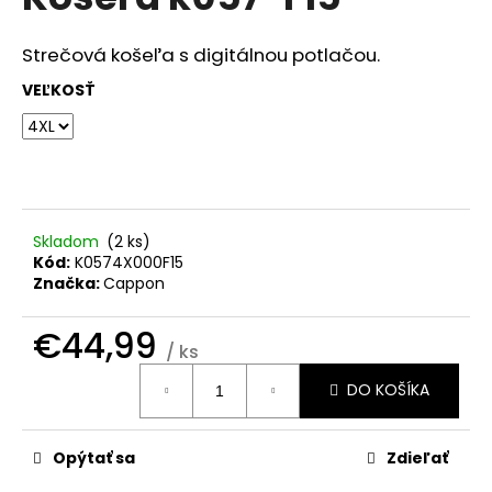
je
á
0,0
z
j
Strečová košeľa s digitálnou potlačou.
5
s
hviezdičiek.
VEĽKOSŤ
ť
?
Skladom
(
2 ks
)
HĽADAŤ
Kód:
K0574X000F15
Značka:
Cappon
€44,99
O
/ ks
d
Jednotková
DO KOŠÍKA
cena:
p
o
r
Opýtať sa
Zdieľať
ú