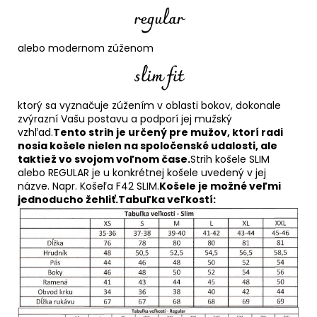
alebo modernom zúženom
ktorý sa vyznačuje zúžením v oblasti bokov, dokonale
zvýrazní Vašu postavu a podporí jej mužský
vzhľad.
Tento strih je určený pre mužov, ktorí radi
nosia košele nielen na spoločenské udalosti, ale
taktiež vo svojom voľnom čase.
Strih košele SLIM
alebo REGULAR je u konkrétnej košele uvedený v jej
názve. Napr. Košeľa F42 SLIM.
Košele je možné veľmi
jednoducho žehliť.
Tabuľka veľkostí: