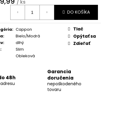
9,99
01
/ ks
otková
DO KOŠÍKA
:
Tlač
gória
:
Cappon
ba
:
Bielo/Modrá
Opýtať sa
áv
:
dlhý
Zdieľať
h
:
Slim
Obleková
Garancia
do 48h
doručenia
 adresu
nepoškodeného
tovaru