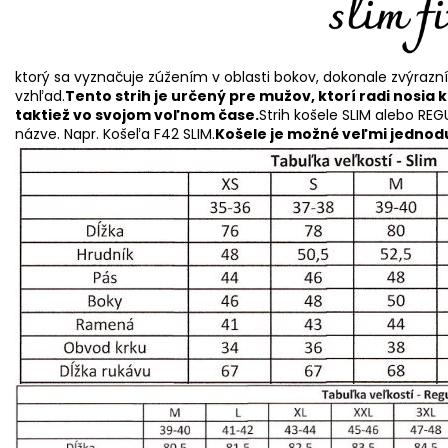
ktorý sa vyznačuje zúžením v oblasti bokov, dokonale zvýrazn
vzhľad.
Tento strih je určený pre mužov, ktorí radi nosia 
taktiež vo svojom voľnom čase.
Strih košele SLIM alebo REG
názve. Napr. Košeľa F42 SLIM.
Košele je možné veľmi jednodu