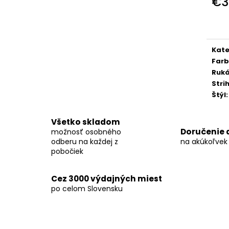
€3
KOŠEĽA K067-A09
KOŠEĽA K068-A
Jedn
€45,99
€46,99
cena
Kate
Far
Ruk
Stri
Štýl
:
Všetko skladom
Doručenie 
možnosť osobného
odberu na každej z
na akúkoľvek
pobočiek
Cez 3000 výdajných miest
po celom Slovensku