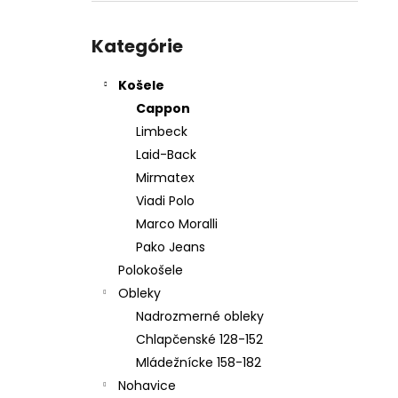
KOŠEĽA K067-A03
Preskočiť
€45,99
kategórie
Kategórie
Košele
Cappon
Limbeck
Laid-Back
Mirmatex
Viadi Polo
Marco Moralli
Pako Jeans
Polokošele
Obleky
Nadrozmerné obleky
Chlapčenské 128-152
Mládežnícke 158-182
Nohavice