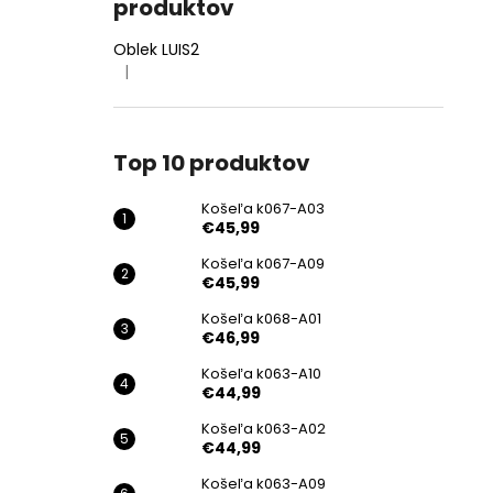
produktov
Oblek LUIS2
|
Hodnotenie produktu je 4 z 5 hviezdičiek.
Top 10 produktov
Košeľa k067-A03
€45,99
Košeľa k067-A09
€45,99
Košeľa k068-A01
€46,99
Košeľa k063-A10
€44,99
Košeľa k063-A02
€44,99
Košeľa k063-A09