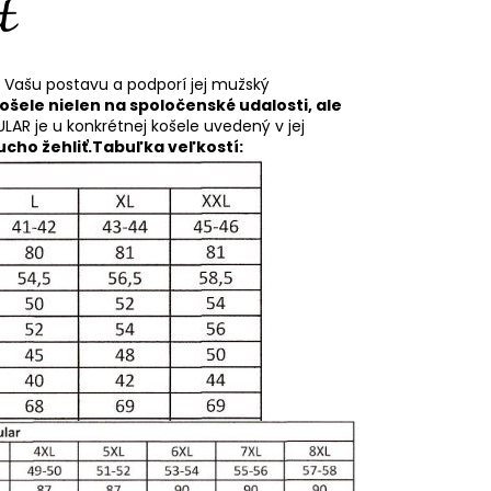
í Vašu postavu a podporí jej mužský
košele nielen na spoločenské udalosti, ale
ULAR je u konkrétnej košele uvedený v jej
cho žehliť.
Tabuľka veľkostí: