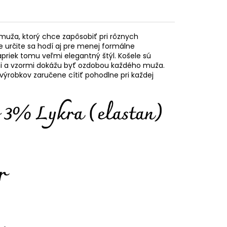
muža, ktorý chce zapôsobiť pri rôznych
e určite sa hodí aj pre menej formálne
napriek tomu veľmi elegantný štýl. Košele sú
mi a vzormi dokážu byť ozdobou každého muža.
výrobkov zaručene cítiť pohodlne pri každej