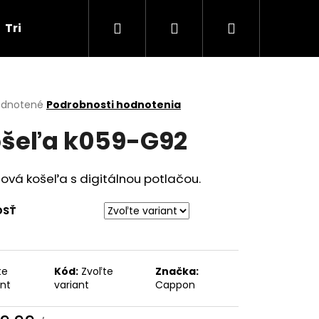
Hľadať
Prihlásenie
Nákupný
Tričká
Darčekové poukážky
Obchodné p
košík
erné
dnotené
Podrobnosti hodnotenia
tenie
šeľa k059-G92
ktu
ová košeľa s digitálnou potlačou.
ičiek.
OSŤ
te
Kód:
Zvoľte
Značka:
Nasledujúce
ant
variant
Cappon