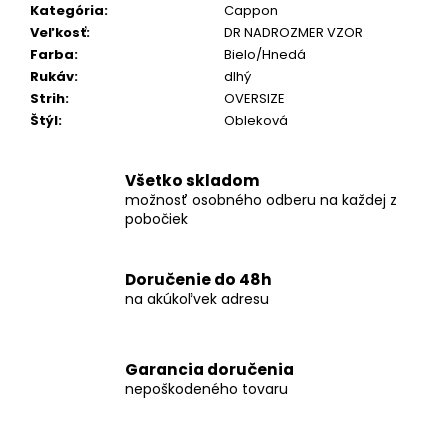
č
Kategória
:
Cappon
a
Veľkosť
:
DR NADROZMER VZOR
m
Farba
:
Bielo/Hnedá
e
Rukáv
:
dlhý
Strih
:
OVERSIZE
Štýl
:
Obleková
KOŠEĽA
K062-
A08
Všetko skladom
€44,99
možnosť osobného odberu na každej z
pobočiek
Doručenie do 48h
na akúkoľvek adresu
Garancia doručenia
nepoškodeného tovaru