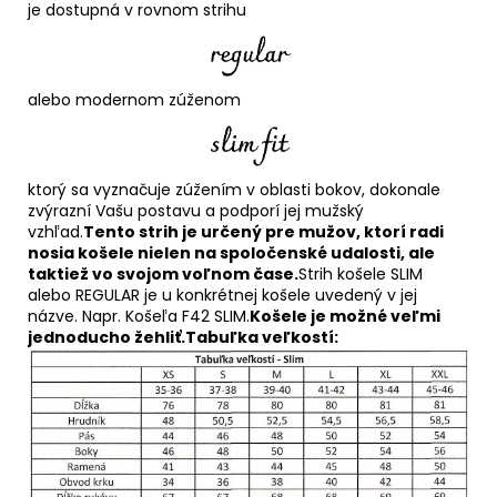
je dostupná v rovnom strihu
alebo modernom zúženom
ktorý sa vyznačuje zúžením v oblasti bokov, dokonale
zvýrazní Vašu postavu a podporí jej mužský
vzhľad.
Tento strih je určený pre mužov, ktorí radi
nosia košele nielen na spoločenské udalosti, ale
taktiež vo svojom voľnom čase.
Strih košele SLIM
alebo REGULAR je u konkrétnej košele uvedený v jej
názve. Napr. Košeľa F42 SLIM.
Košele je možné veľmi
jednoducho žehliť.
Tabuľka veľkostí: