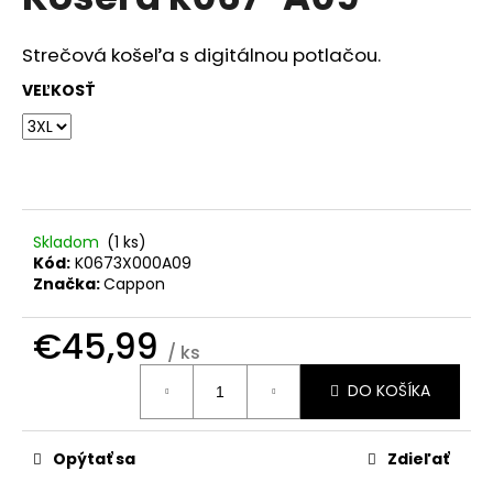
je
á
0,0
z
j
Strečová košeľa s digitálnou potlačou.
5
s
hviezdičiek.
VEĽKOSŤ
ť
?
Skladom
(
1 ks
)
HĽADAŤ
Kód:
K0673X000A09
Značka:
Cappon
€45,99
O
/ ks
d
Jednotková
DO KOŠÍKA
cena:
p
o
r
Opýtať sa
Zdieľať
ú