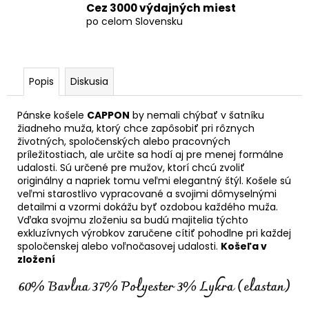
Cez 3000 výdajných miest
po celom Slovensku
Popis
Diskusia
Pánske košele
CAPPON
by nemali chýbať v šatníku
žiadneho muža, ktorý chce zapôsobiť pri rôznych
životných, spoločenských alebo pracovných
príležitostiach, ale určite sa hodí aj pre menej formálne
udalosti. Sú určené pre mužov, ktorí chcú zvoliť
originálny a napriek tomu veľmi elegantný štýl. Košele sú
veľmi starostlivo vypracované a svojimi dômyselnými
detailmi a vzormi dokážu byť ozdobou každého muža.
Vďaka svojmu zloženiu sa budú majitelia týchto
exkluzívnych výrobkov zaručene cítiť pohodlne pri každej
spoločenskej alebo voľnočasovej udalosti.
Košeľa v
zložení