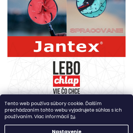
Spôsob ošetrovania: Prať samostatne pri teplote max
Tento web používa súbory cookie. Ďalším
30? a pri žmýkaní znížiť počet otáčok. Nebieliť, nesušiť v
prechádzaním tohto webu vyjadrujete súhlas s ich
bubnovej sušičke. Jemne žehliť pri maximálnej teplote
používaním. Viac informácií
tu
.
110?, nečistiť chemicky
Krajina Pôvodu: Turecko
Nastavenie