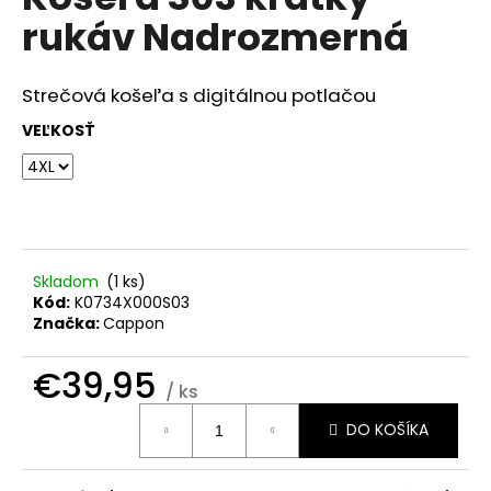
je
á
rukáv Nadrozmerná
0,0
z
j
5
s
hviezdičiek.
Strečová košeľa s digitálnou potlačou
ť
VEĽKOSŤ
?
HĽADAŤ
Skladom
(
1 ks
)
Kód:
K0734X000S03
Značka:
Cappon
O
d
€39,95
/ ks
p
Jednotková
o
DO KOŠÍKA
cena:
r
ú