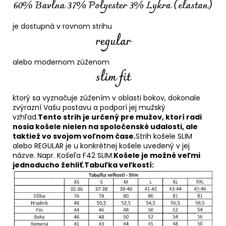
je dostupná v rovnom strihu
alebo modernom zúženom
ktorý sa vyznačuje zúžením v oblasti bokov, dokonale
zvýrazní Vašu postavu a podporí jej mužský
vzhľad.
Tento strih je určený pre mužov, ktorí radi
nosia košele nielen na spoločenské udalosti, ale
taktiež vo svojom voľnom čase.
Strih košele SLIM
alebo REGULAR je u konkrétnej košele uvedený v jej
názve. Napr. Košeľa F42 SLIM.
Košele je možné veľmi
jednoducho žehliť.
Tabuľka veľkostí: