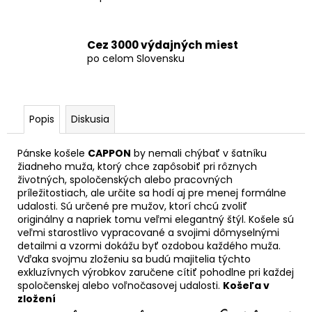
Cez 3000 výdajných miest
po celom Slovensku
Popis
Diskusia
Pánske košele
CAPPON
by nemali chýbať v šatníku
žiadneho muža, ktorý chce zapôsobiť pri rôznych
životných, spoločenských alebo pracovných
príležitostiach, ale určite sa hodí aj pre menej formálne
udalosti. Sú určené pre mužov, ktorí chcú zvoliť
originálny a napriek tomu veľmi elegantný štýl. Košele sú
veľmi starostlivo vypracované a svojimi dômyselnými
detailmi a vzormi dokážu byť ozdobou každého muža.
Vďaka svojmu zloženiu sa budú majitelia týchto
exkluzívnych výrobkov zaručene cítiť pohodlne pri každej
spoločenskej alebo voľnočasovej udalosti.
Košeľa v
zložení