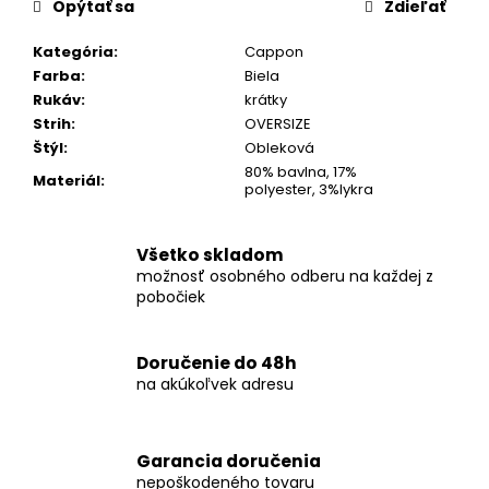
č
Opýtať sa
Zdieľať
a
m
Kategória
:
Cappon
e
Farba
:
Biela
Rukáv
:
krátky
Strih
:
OVERSIZE
KOŠEĽA
Štýl
:
Obleková
K063-
80% bavlna, 17%
A10
Materiál
:
polyester, 3%lykra
€44,99
Všetko skladom
možnosť osobného odberu na každej z
pobočiek
Doručenie do 48h
na akúkoľvek adresu
Garancia doručenia
nepoškodeného tovaru