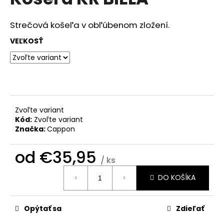
je
á
0,0
z
j
Strečová košeľa v obľúbenom zložení.
5
s
hviezdičiek.
VEĽKOSŤ
ť
?
Zvoľte variant
HĽADAŤ
Kód:
Zvoľte variant
Značka:
Cappon
od
€35,95
O
/ ks
d
Jednotková
DO KOŠÍKA
cena:
p
o
r
Opýtať sa
Zdieľať
ú