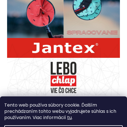
Spôsob ošetrovania: Prať pri teplote max 40?. Nesmie sa
bieliť prostriedkami, ktoré uvoľňujú chlór, nesmie sa sušiť
Tento web používa súbory cookie. Ďalším
v bubnovej sušičke, žehliť pri maximálnej teplote 150?,
prechádzaním tohto webu vyjadrujete súhlas s ich
môže sa čistiť chemicky.
používaním. Viac informácií
tu
.
Krajina Pôvodu: Turecko