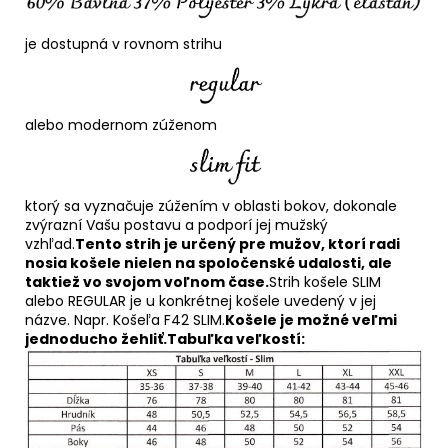
je dostupná v rovnom strihu
alebo modernom zúženom
ktorý sa vyznačuje zúžením v oblasti bokov, dokonale
zvýrazní Vašu postavu a podporí jej mužský
vzhľad.
Tento strih je určený pre mužov, ktorí radi
nosia košele nielen na spoločenské udalosti, ale
taktiež vo svojom voľnom čase.
Strih košele SLIM
alebo REGULAR je u konkrétnej košele uvedený v jej
názve. Napr. Košeľa F42 SLIM.
Košele je možné veľmi
jednoducho žehliť.
Tabuľka veľkostí: