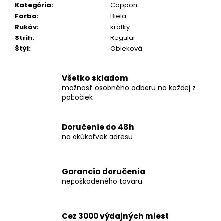
č
Kategória
:
Cappon
a
Farba
:
Biela
m
Rukáv
:
krátky
e
Strih
:
Regular
Štýl
:
Obleková
KOŠEĽA
K063-
Všetko skladom
A03
možnosť osobného odberu na každej z
€44,99
pobočiek
Doručenie do 48h
na akúkoľvek adresu
Garancia doručenia
nepoškodeného tovaru
Cez 3000 výdajných miest