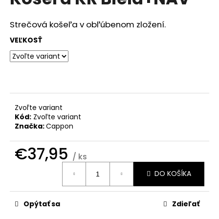
je
á
0,0
z
j
Strečová košeľa v obľúbenom zložení.
5
s
hviezdičiek.
VEĽKOSŤ
ť
?
Zvoľte variant
HĽADAŤ
Kód:
Zvoľte variant
Značka:
Cappon
€37,95
O
/ ks
d
Jednotková
DO KOŠÍKA
cena:
p
o
r
Opýtať sa
Zdieľať
ú