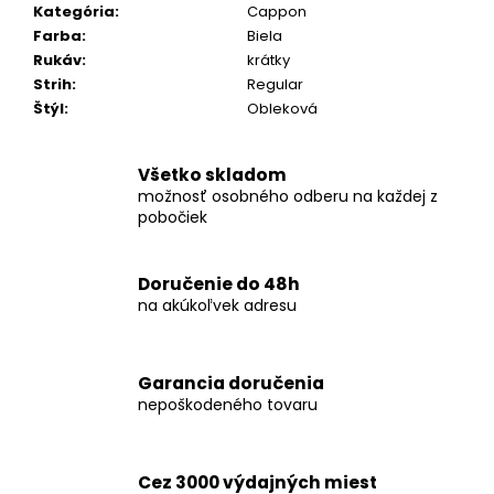
č
Kategória
:
Cappon
a
Farba
:
Biela
m
Rukáv
:
krátky
e
Strih
:
Regular
Štýl
:
Obleková
KOŠEĽA
K067-
Všetko skladom
A06
možnosť osobného odberu na každej z
€45,99
pobočiek
Doručenie do 48h
na akúkoľvek adresu
Garancia doručenia
nepoškodeného tovaru
Cez 3000 výdajných miest