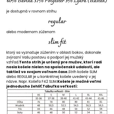
je dostupná v rovnom strihu
alebo modernom zúženom
ktorý sa vyznačuje zúžením v oblasti bokov, dokonale
zvýrazní Vašu postavu a podporí jej mužský
vzhľad.
Tento strih je určený pre mužov, ktorí radi
nosia košele nielen na spoločenské udalosti, ale
taktiež vo svojom voľnom čase.
Strih košele SLIM
alebo REGULAR je u konkrétnej košele uvedený v jej
názve. Napr. Košeľa F42 SLIM.
Košele je možné veľmi
jednoducho žehliť.
Tabuľka veľkostí: