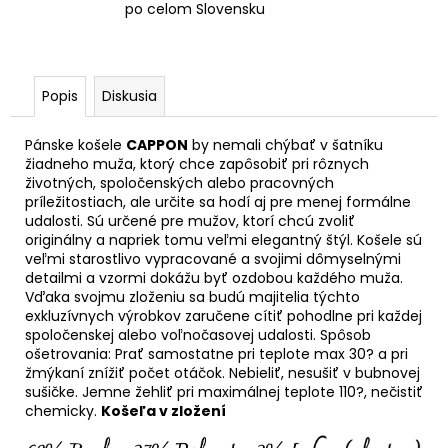
po celom Slovensku
Popis
Diskusia
Pánske košele
CAPPON
by nemali chýbať v šatníku
žiadneho muža, ktorý chce zapôsobiť pri rôznych
životných, spoločenských alebo pracovných
príležitostiach, ale určite sa hodí aj pre menej formálne
udalosti. Sú určené pre mužov, ktorí chcú zvoliť
originálny a napriek tomu veľmi elegantný štýl. Košele sú
veľmi starostlivo vypracované a svojimi dômyselnými
detailmi a vzormi dokážu byť ozdobou každého muža.
Vďaka svojmu zloženiu sa budú majitelia týchto
exkluzívnych výrobkov zaručene cítiť pohodlne pri každej
spoločenskej alebo voľnočasovej udalosti. Spôsob
ošetrovania: Prať samostatne pri teplote max 30? a pri
žmýkaní znížiť počet otáčok. Nebieliť, nesušiť v bubnovej
sušičke. Jemne žehliť pri maximálnej teplote 110?, nečistiť
chemicky.
Košeľa v zložení