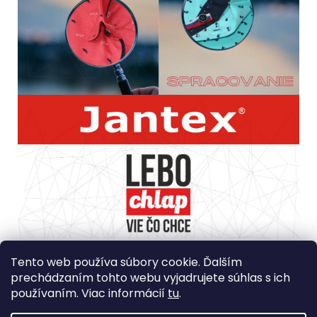
Spôsob ošetrovania: Prať pri teplote max 40?. Nesmie sa
bieliť prostriedkami, ktoré uvoľňujú chlór, nesmie sa sušiť
Tento web používa súbory cookie. Ďalším
v bubnovej sušičke, žehliť pri maximálnej teplote 150?,
prechádzaním tohto webu vyjadrujete súhlas s ich
môže sa čistiť chemicky.
používaním. Viac informácií
tu
.
Krajina Pôvodu: Turecko