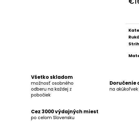
€1
KOŠEĽA K063-A06
KOŠEĽA K062-A
Jedn
€44,99
€44,99
cena
Kate
Ruk
Stri
Mate
Všetko skladom
Doručenie 
možnosť osobného
odberu na každej z
na akúkoľvek
pobočiek
Cez 3000 výdajných miest
po celom Slovensku