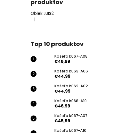
produktov
Oblek LUIS2
|
Hodnotenie produktu je 4 z 5 hviezdičiek.
Top 10 produktov
Košeľa k067-A08
€45,99
Košeľa k063-A06
€44,99
Košeľa k062-A02
€44,99
Košeľa k068-A10
€46,99
Košeľa k067-A07
€45,99
Košeľa k067-A10