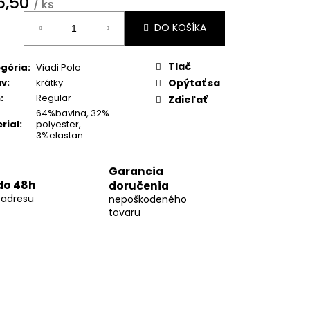
6,50
02
/ ks
otková
DO KOŠÍKA
:
Tlač
gória
:
Viadi Polo
áv
:
krátky
Opýtať sa
h
:
Regular
Zdieľať
64%bavlna, 32%
rial
:
polyester,
3%elastan
Garancia
do 48h
doručenia
 adresu
nepoškodeného
tovaru