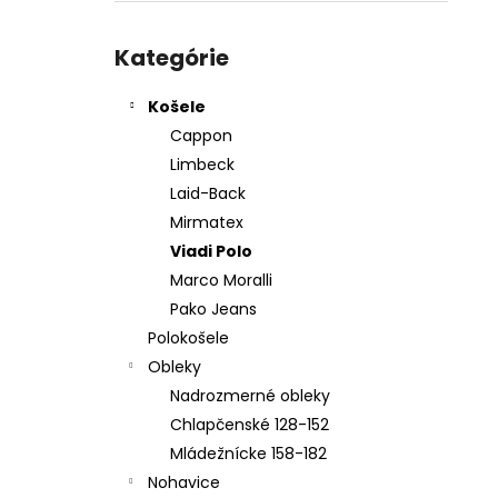
KOŠEĽA K067-A08
Preskočiť
€45,99
kategórie
Kategórie
Košele
Cappon
Limbeck
Laid-Back
Mirmatex
Viadi Polo
Marco Moralli
Pako Jeans
Polokošele
Obleky
Nadrozmerné obleky
Chlapčenské 128-152
Mládežnícke 158-182
Nohavice