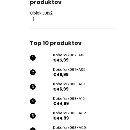
produktov
Oblek LUIS2
|
Hodnotenie produktu je 4 z 5 hviezdičiek.
Top 10 produktov
Košeľa k067-A03
€45,99
Košeľa k067-A09
€45,99
Košeľa k068-A01
€46,99
Košeľa k063-A10
€44,99
Košeľa k063-A02
€44,99
Košeľa k063-A09