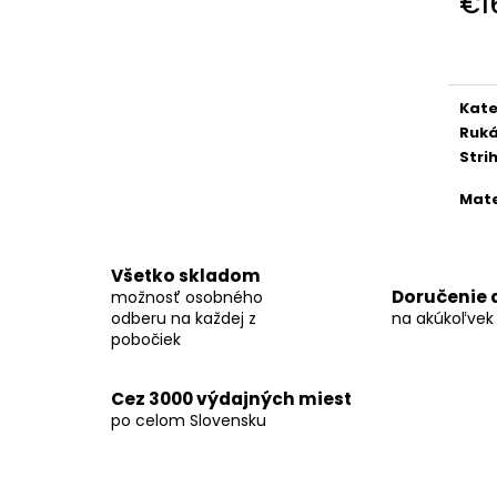
€1
KOŠEĽA K067-A09
KOŠEĽA K068-A
Jedn
€45,99
€46,99
cena
Kate
Ruk
Stri
Mate
Všetko skladom
Doručenie 
možnosť osobného
odberu na každej z
na akúkoľvek
pobočiek
Cez 3000 výdajných miest
po celom Slovensku