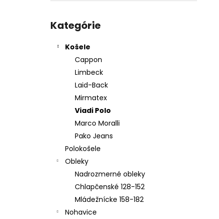
KOŠEĽA K067-A03
Preskočiť
€45,99
kategórie
Kategórie
Košele
Cappon
Limbeck
Laid-Back
Mirmatex
Viadi Polo
Marco Moralli
Pako Jeans
Polokošele
Obleky
Nadrozmerné obleky
Chlapčenské 128-152
Mládežnícke 158-182
Nohavice