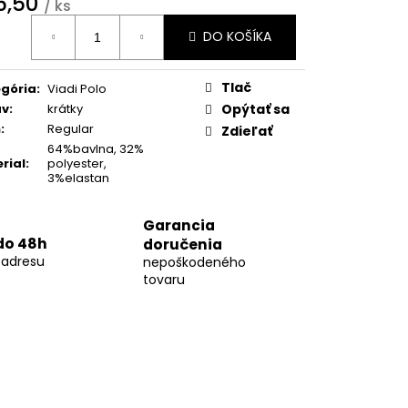
6,50
01
/ ks
otková
DO KOŠÍKA
:
Tlač
gória
:
Viadi Polo
áv
:
krátky
Opýtať sa
h
:
Regular
Zdieľať
64%bavlna, 32%
rial
:
polyester,
3%elastan
Garancia
do 48h
doručenia
 adresu
nepoškodeného
tovaru