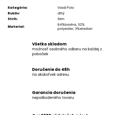
č
a
Kategória
:
Viadi Polo
m
Rukáv
:
dlhý
e
Strih
:
Slim
64%bavlna, 32%
Material
:
polyester, 3%elastan
KOŠEĽA
K067-
A10
Všetko skladom
€45,99
možnosť osobného odberu na každej z
pobočiek
Doručenie do 48h
na akúkoľvek adresu
Garancia doručenia
nepoškodeného tovaru