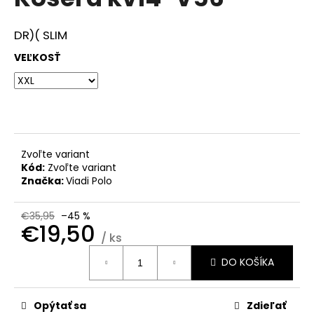
je
á
0,0
z
j
DR)( SLIM
5
s
hviezdičiek.
VEĽKOSŤ
ť
?
Zvoľte variant
HĽADAŤ
Kód:
Zvoľte variant
Značka:
Viadi Polo
€35,95
–45 %
O
€19,50
d
/ ks
Jednotková
p
DO KOŠÍKA
cena:
o
r
ú
Opýtať sa
Zdieľať