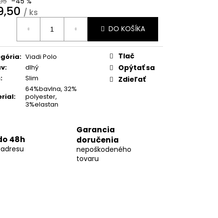
95
–45 %
02
9,50
/ ks
otková
DO KOŠÍKA
:
Tlač
gória
:
Viadi Polo
áv
:
dlhý
Opýtať sa
h
:
Slim
Zdieľať
64%bavlna, 32%
rial
:
polyester,
3%elastan
Garancia
do 48h
doručenia
 adresu
nepoškodeného
tovaru