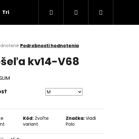
Hľadať
Prihlásenie
Nákupný
Tričká
Darčekové poukážky
Obchodné p
košík
erné
dnotené
Podrobnosti hodnotenia
tenie
šeľa kv14-V68
ktu
SLIM
ičiek.
OSŤ
te
Kód:
Zvoľte
Značka:
Viadi
Nasledujúce
ant
variant
Polo