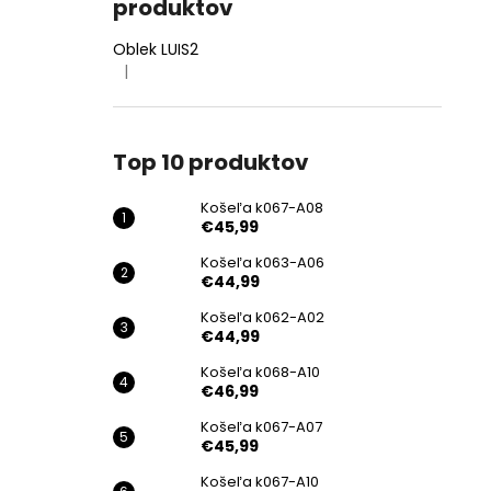
produktov
Oblek LUIS2
|
Hodnotenie produktu je 4 z 5 hviezdičiek.
Top 10 produktov
Košeľa k067-A08
€45,99
Košeľa k063-A06
€44,99
Košeľa k062-A02
€44,99
Košeľa k068-A10
€46,99
Košeľa k067-A07
€45,99
Košeľa k067-A10