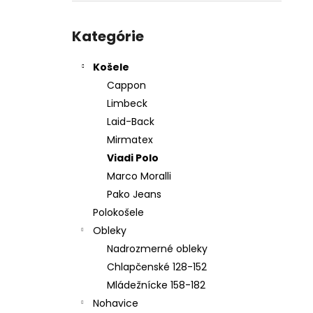
KOŠEĽA K067-A08
Preskočiť
€45,99
kategórie
Kategórie
Košele
Cappon
Limbeck
Laid-Back
Mirmatex
Viadi Polo
Marco Moralli
Pako Jeans
Polokošele
Obleky
Nadrozmerné obleky
Chlapčenské 128-152
Mládežnícke 158-182
Nohavice