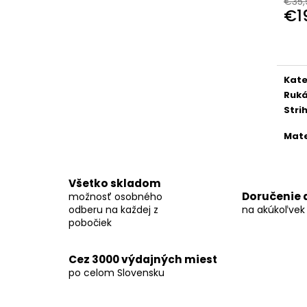
€35,
KOŠEĽA K063-A06
KOŠEĽA K062-A
€1
€44,99
€44,99
Jedn
cena
Kate
Ruk
Stri
Mate
Všetko skladom
Doručenie 
možnosť osobného
odberu na každej z
na akúkoľvek
pobočiek
Cez 3000 výdajných miest
po celom Slovensku