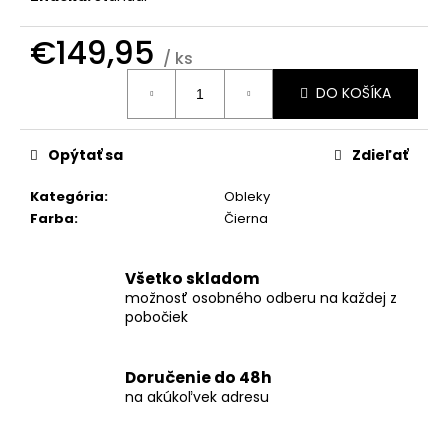
č
a
€149,95
m
/ ks
e
Jednotková
DO KOŠÍKA
cena:
KOŠEĽA
K067-
Opýtať sa
Zdieľať
A03
€45,99
Kategória
:
Obleky
Farba
:
Čierna
Všetko skladom
možnosť osobného odberu na každej z
pobočiek
Doručenie do 48h
na akúkoľvek adresu