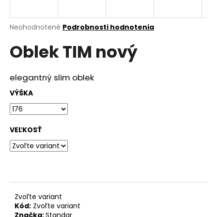
á
j
Priemerné
Neohodnotené
Podrobnosti hodnotenia
s
hodnotenie
Oblek TIM nový
produktu
ť
je
?
0,0
z
elegantný slim oblek
5
hviezdičiek.
VÝŠKA
HĽADAŤ
VEĽKOSŤ
O
d
p
o
r
Zvoľte variant
Kód:
Zvoľte variant
ú
Značka:
Standar