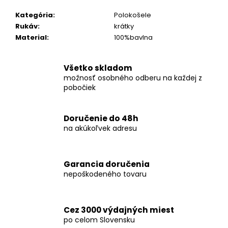
č
a
Kategória
:
Polokošele
m
Rukáv
:
krátky
e
Material
:
100%bavlna
KOŠEĽA
Všetko skladom
K067-
možnosť osobného odberu na každej z
A10
pobočiek
€45,99
Doručenie do 48h
na akúkoľvek adresu
Garancia doručenia
nepoškodeného tovaru
Cez 3000 výdajných miest
po celom Slovensku