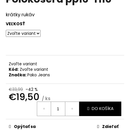
je
á
0,0
z
j
krátky rukáv
5
s
hviezdičiek.
VEĽKOSŤ
ť
?
Zvoľte variant
HĽADAŤ
Kód:
Zvoľte variant
Značka:
Pako Jeans
€33,99
–42 %
O
€19,50
d
/ ks
Jednotková
p
DO KOŠÍKA
cena:
o
r
ú
Opýtať sa
Zdieľať