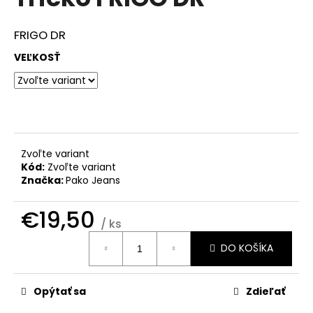
je
á
0,0
z
j
FRIGO DR
5
s
hviezdičiek.
VEĽKOSŤ
ť
?
Zvoľte variant
HĽADAŤ
Kód:
Zvoľte variant
Značka:
Pako Jeans
€19,50
O
/ ks
d
Jednotková
DO KOŠÍKA
cena:
p
o
r
Opýtať sa
Zdieľať
ú