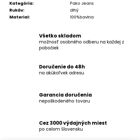
č
Kategória
:
Pako Jeans
a
Rukáv
:
dlhý
m
Material
:
100%bavlna
e
Všetko skladom
KOŠEĽA
možnosť osobného odberu na každej z
K063-
pobočiek
A09
€44,99
Doručenie do 48h
na akúkoľvek adresu
Garancia doručenia
nepoškodeného tovaru
Cez 3000 výdajných miest
po celom Slovensku