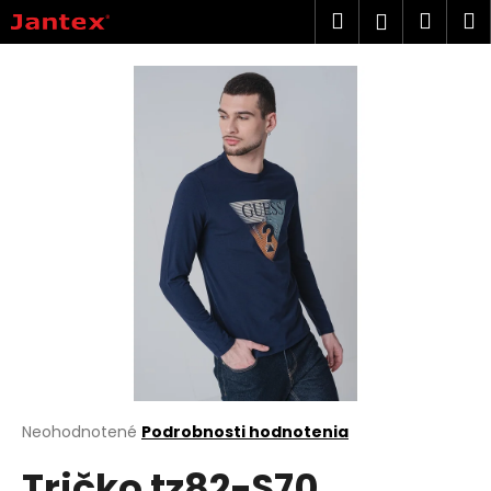
K
Prejsť
Hľadať
Náku
M
Prihlásen
na
o
obsah
Späť
Späť
košík
š
í
Č
k
o
p
o
t
r
e
b
u
j
e
t
Priemerné
Neohodnotené
Podrobnosti hodnotenia
hodnotenie
e
Tričko tz82-S70
produktu
n