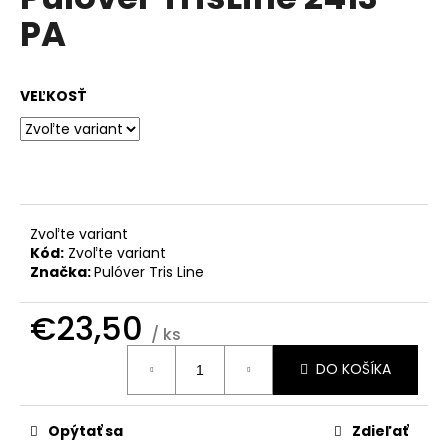
je
á
PA
0,0
z
j
5
s
hviezdičiek.
VEĽKOSŤ
ť
?
HĽADAŤ
Zvoľte variant
Kód:
Zvoľte variant
Značka:
Pulóver Tris Line
O
€23,50
/ ks
d
Jednotková
p
DO KOŠÍKA
cena:
o
r
ú
Opýtať sa
Zdieľať