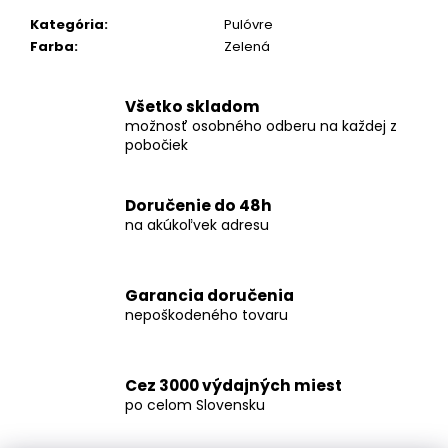
č
a
Kategória
:
Pulóvre
m
Farba
:
Zelená
e
Všetko skladom
možnosť osobného odberu na každej z
KOŠEĽA
K063-
pobočiek
A05
€44,99
Doručenie do 48h
na akúkoľvek adresu
Garancia doručenia
nepoškodeného tovaru
Cez 3000 výdajných miest
po celom Slovensku