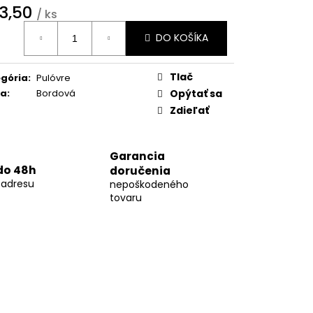
01
3,50
/ ks
otková
DO KOŠÍKA
:
Tlač
gória
:
Pulóvre
ba
:
Bordová
Opýtať sa
Zdieľať
Garancia
do 48h
doručenia
 adresu
nepoškodeného
tovaru