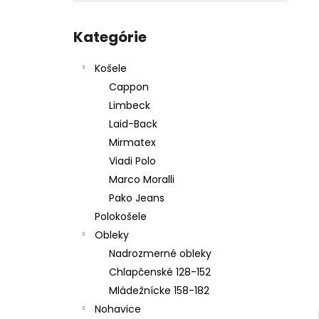
KOŠEĽA K067-A03
Preskočiť
€45,99
kategórie
Kategórie
Košele
Cappon
Limbeck
Laid-Back
Mirmatex
Viadi Polo
Marco Moralli
Pako Jeans
Polokošele
Obleky
Nadrozmerné obleky
Chlapčenské 128-152
Mládežnícke 158-182
Nohavice