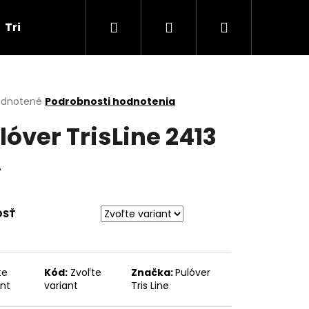
Hľadať
Prihlásenie
Nákupný
Tričká
Darčekové poukážky
Obchodné p
košík
erné
dnotené
Podrobnosti hodnotenia
tenie
lóver TrisLine 2413
ktu
A
ičiek.
OSŤ
Nasledujúce
te
Kód:
Zvoľte
Značka:
Pulóver
ant
variant
Tris Line