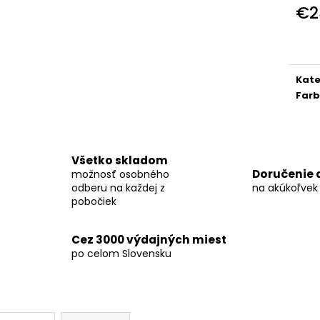
KOŠEĽA K067-A09
KOŠEĽA K068-A
€2
€45,99
€46,99
Jedn
cena
Kate
Far
Všetko skladom
Doručenie 
možnosť osobného
odberu na každej z
na akúkoľvek
pobočiek
Cez 3000 výdajných miest
po celom Slovensku