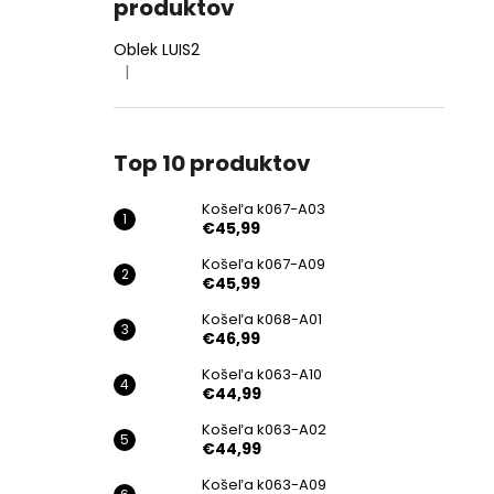
produktov
Oblek LUIS2
|
Hodnotenie produktu je 4 z 5 hviezdičiek.
Top 10 produktov
Košeľa k067-A03
€45,99
Košeľa k067-A09
€45,99
Košeľa k068-A01
€46,99
Košeľa k063-A10
€44,99
Košeľa k063-A02
€44,99
Košeľa k063-A09