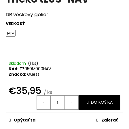
je
á
0,0
z
j
DR véčkový golier
5
s
hviezdičiek.
VEĽKOSŤ
ť
?
Skladom
(
1 ks
)
HĽADAŤ
Kód:
TZ050M000NAV
Značka:
Guess
€35,95
O
/ ks
d
Jednotková
DO KOŠÍKA
cena:
p
o
r
Opýtať sa
Zdieľať
ú