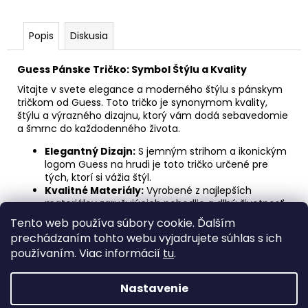
Popis
Diskusia
Guess Pánske Tričko: Symbol Štýlu a Kvality
Vitajte v svete elegance a moderného štýlu s pánskym
tričkom od Guess. Toto tričko je synonymom kvality,
štýlu a výrazného dizajnu, ktorý vám dodá sebavedomie
a šmrnc do každodenného života.
Elegantný Dizajn:
S jemným strihom a ikonickým
logom Guess na hrudi je toto tričko určené pre
tých, ktorí si vážia štýl.
Kvalitné Materiály:
Vyrobené z najlepších
materiálov zaručujúcich pohodlie a dlhú životnosť,
aby ste sa cítili skvele po celý deň.
Tento web používa súbory cookie. Ďalším
Všestranné Použitie:
Ideálne na každodenné
prechádzaním tohto webu vyjadrujete súhlas s ich
nosenie, či už ste v práci, vonku s priateľmi alebo
používaním. Viac informácií
tu
.
len relaxujete doma.
Nastavenie
Z
Vytvoril Shoptet