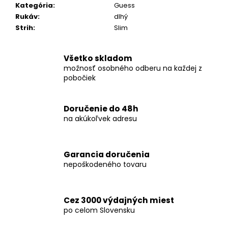
č
Kategória
:
Guess
a
Rukáv
:
dlhý
m
Strih
:
Slim
e
Všetko skladom
KOŠEĽA
možnosť osobného odberu na každej z
K068-
pobočiek
A10
€46,99
Doručenie do 48h
na akúkoľvek adresu
Garancia doručenia
nepoškodeného tovaru
Cez 3000 výdajných miest
po celom Slovensku