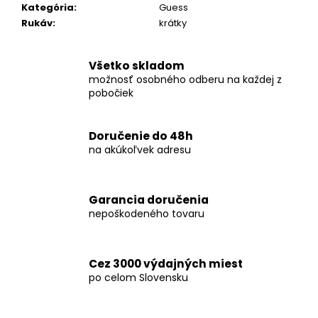
č
Kategória
:
Guess
a
Rukáv
:
krátky
m
e
Všetko skladom
možnosť osobného odberu na každej z
KOŠEĽA
pobočiek
K068-
A10
€46,99
Doručenie do 48h
na akúkoľvek adresu
Garancia doručenia
nepoškodeného tovaru
Cez 3000 výdajných miest
po celom Slovensku