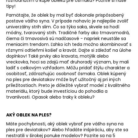
č
rozhodnutím o kúpe obleku pre ôsmaka? Pozrite si naše
tipy!
a
m
Pamätajte, že oblek by mal byť dokonale prispôsobený
e
postave vášho syna. V prípade nohavíc je najlepšie zvoliť
univerzálny strih slim. Čo sa týka saka, skvele sa hodí
módny, tvarovaný strih. Tradičné farby ako tmavomodrá,
čierna či tmavosivá sú nadčasové - napriek neustále sa
KOŠEĽA
K063-
meniacim trendom. Ľahko ich teda možno skombinovať s
A10
rôznymi odtieňmi košieľ a kravát. Dajte si záležať na úlohe
doplnkov! Také prvky ako kravata, motýlik alebo
€44,99
vreckovka, hoci sa zdajú mať druhoradý význam, by mali
ladiť s celkovým vzhľadom. Môžu pridať štýlu charakter a
osobitosť, zdôrazňujúc osobnosť ôsmaka. Oblek kúpený
na ples pre deviatakov môže byť užitočný aj pri iných
príležitostiach. Preto je dôležité vybrať model z kvalitného
materiálu, ktorý bude investíciou do pohodlia a
trvanlivosti. Opasok alebo traky k obleku?
AKÝ OBLEK NA PLES?
Máte pochybnosti, aký oblek vybrať pre vášho syna na
ples pre deviatakov? Alebo hľadáte inšpiráciu, aby ste sa
nestratili v širokej ponuke modelov? Pozrite sa na 5