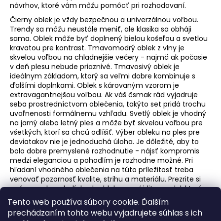
návrhov, ktoré vám môžu pomôcť pri rozhodovaní.
Čierny oblek je vždy bezpečnou a univerzálnou voľbou.
Trendy sa môžu neustále meniť, ale klasika sa obháji
sama. Oblek môže byť doplnený bielou košeľou a svetlou
kravatou pre kontrast. Tmavomodrý oblek z vlny je
skvelou voľbou na chladnejšie večery - najmä ak počasie
v deň plesu nebude priaznivé. Tmavosivý oblek je
ideálnym základom, ktorý sa veľmi dobre kombinuje s
ďalšími doplnkami. Oblek s károvaným vzorom je
extravagantnejšou voľbou. Ak váš ôsmak rád vyjadruje
seba prostredníctvom oblečenia, takýto set pridá trochu
uvoľnenosti formálnemu vzhľadu. Svetlý oblek je vhodný
na jarný alebo letný ples a môže byť skvelou voľbou pre
všetkých, ktorí sa chcú odlíšiť. Výber obleku na ples pre
deviatakov nie je jednoduchá úloha. Je dôležité, aby to
bolo dobre premyslené rozhodnutie - nájsť kompromis
medzi eleganciou a pohodlím je rozhodne možné. Pri
hľadaní vhodného oblečenia na túto príležitosť treba
venovať pozornosť kvalite, strihu a materiálu. Prezrite si
našu ponuku mladíckych oblekov a nájdite model, ktorý
bude ideálne prispôsobený postave a preferenciám
Tento web používa súbory cookie. Ďalším
vášho syna. Nezabudnite ani na doplnky, ktoré doplnia
prechádzaním tohto webu vyjadrujete súhlas s ich
celý vzhľad.