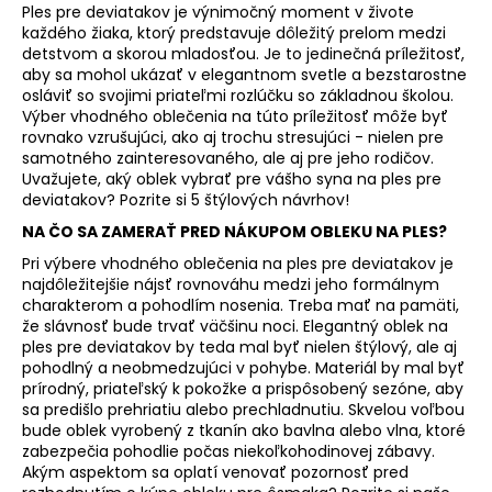
Ples pre deviatakov je výnimočný moment v živote
á
každého žiaka, ktorý predstavuje dôležitý prelom medzi
j
detstvom a skorou mladosťou. Je to jedinečná príležitosť,
aby sa mohol ukázať v elegantnom svetle a bezstarostne
s
osláviť so svojimi priateľmi rozlúčku so základnou školou.
ť
Výber vhodného oblečenia na túto príležitosť môže byť
?
rovnako vzrušujúci, ako aj trochu stresujúci - nielen pre
samotného zainteresovaného, ale aj pre jeho rodičov.
Uvažujete, aký oblek vybrať pre vášho syna na ples pre
deviatakov? Pozrite si 5 štýlových návrhov!
NA ČO SA ZAMERAŤ PRED NÁKUPOM OBLEKU NA PLES?
HĽADAŤ
Pri výbere vhodného oblečenia na ples pre deviatakov je
najdôležitejšie nájsť rovnováhu medzi jeho formálnym
charakterom a pohodlím nosenia. Treba mať na pamäti,
že slávnosť bude trvať väčšinu noci. Elegantný oblek na
O
ples pre deviatakov by teda mal byť nielen štýlový, ale aj
pohodlný a neobmedzujúci v pohybe. Materiál by mal byť
d
prírodný, priateľský k pokožke a prispôsobený sezóne, aby
p
sa predišlo prehriatiu alebo prechladnutiu. Skvelou voľbou
o
bude oblek vyrobený z tkanín ako bavlna alebo vlna, ktoré
r
zabezpečia pohodlie počas niekoľkohodinovej zábavy.
ú
Akým aspektom sa oplatí venovať pozornosť pred