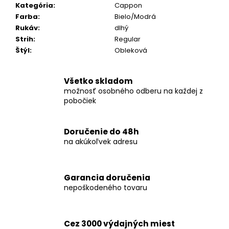
č
Kategória
:
Cappon
a
Farba
:
Bielo/Modrá
m
Rukáv
:
dlhý
e
Strih
:
Regular
Štýl
:
Obleková
KOŠEĽA
K062-
Všetko skladom
A03
možnosť osobného odberu na každej z
€44,99
pobočiek
Doručenie do 48h
na akúkoľvek adresu
Garancia doručenia
nepoškodeného tovaru
Cez 3000 výdajných miest