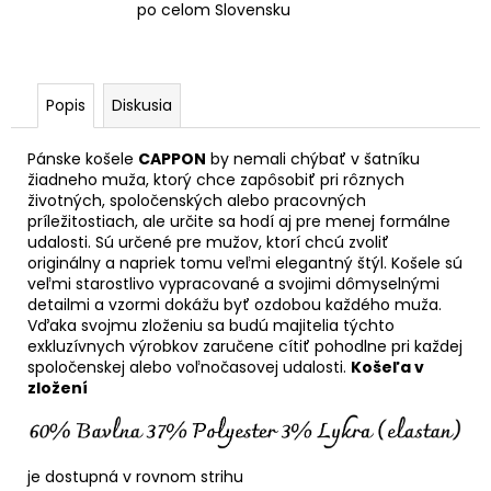
po celom Slovensku
Popis
Diskusia
Pánske košele
CAPPON
by nemali chýbať v šatníku
žiadneho muža, ktorý chce zapôsobiť pri rôznych
životných, spoločenských alebo pracovných
príležitostiach, ale určite sa hodí aj pre menej formálne
udalosti. Sú určené pre mužov, ktorí chcú zvoliť
originálny a napriek tomu veľmi elegantný štýl. Košele sú
veľmi starostlivo vypracované a svojimi dômyselnými
detailmi a vzormi dokážu byť ozdobou každého muža.
Vďaka svojmu zloženiu sa budú majitelia týchto
exkluzívnych výrobkov zaručene cítiť pohodlne pri každej
spoločenskej alebo voľnočasovej udalosti.
Košeľa v
zložení
je dostupná v rovnom strihu