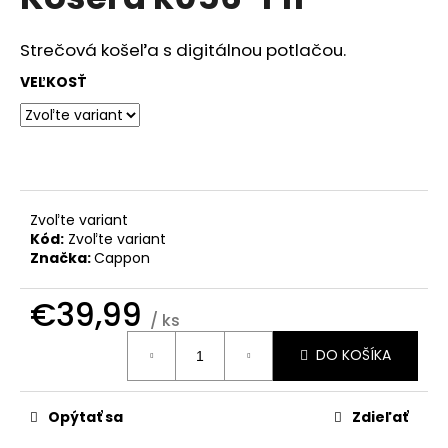
je
á
0,0
z
j
Strečová košeľa s digitálnou potlačou.
5
s
hviezdičiek.
VEĽKOSŤ
ť
?
Zvoľte variant
HĽADAŤ
Kód:
Zvoľte variant
Značka:
Cappon
€39,99
O
/ ks
d
Jednotková
DO KOŠÍKA
cena:
p
o
r
Opýtať sa
Zdieľať
ú