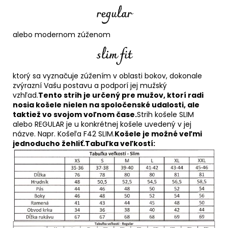
alebo modernom zúženom
ktorý sa vyznačuje zúžením v oblasti bokov, dokonale
zvýrazní Vašu postavu a podporí jej mužský
vzhľad.
Tento strih je určený pre mužov, ktorí radi
nosia košele nielen na spoločenské udalosti, ale
taktiež vo svojom voľnom čase.
Strih košele SLIM
alebo REGULAR je u konkrétnej košele uvedený v jej
názve. Napr. Košeľa F42 SLIM.
Košele je možné veľmi
jednoducho žehliť.
Tabuľka veľkostí: