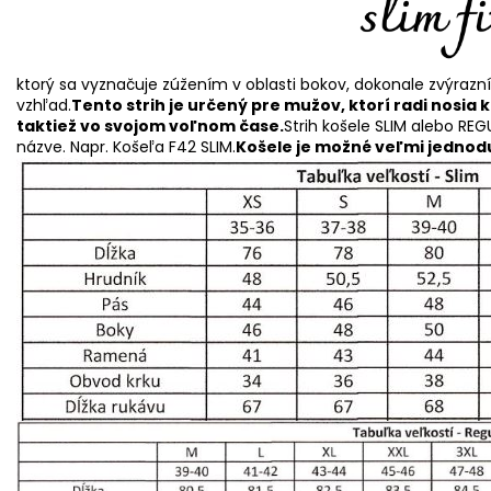
ktorý sa vyznačuje zúžením v oblasti bokov, dokonale zvýrazn
vzhľad.
Tento strih je určený pre mužov, ktorí radi nosia 
taktiež vo svojom voľnom čase.
Strih košele SLIM alebo REG
názve. Napr. Košeľa F42 SLIM.
Košele je možné veľmi jednodu