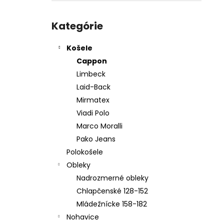
KOŠEĽA K067-A03
Preskočiť
€45,99
kategórie
Kategórie
Košele
Cappon
Limbeck
Laid-Back
Mirmatex
Viadi Polo
Marco Moralli
Pako Jeans
Polokošele
Obleky
Nadrozmerné obleky
Chlapčenské 128-152
Mládežnícke 158-182
Nohavice