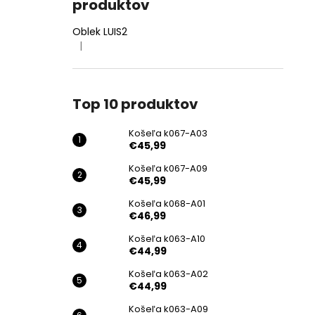
produktov
Oblek LUIS2
|
Hodnotenie produktu je 4 z 5 hviezdičiek.
Top 10 produktov
Košeľa k067-A03
€45,99
Košeľa k067-A09
€45,99
Košeľa k068-A01
€46,99
Košeľa k063-A10
€44,99
Košeľa k063-A02
€44,99
Košeľa k063-A09