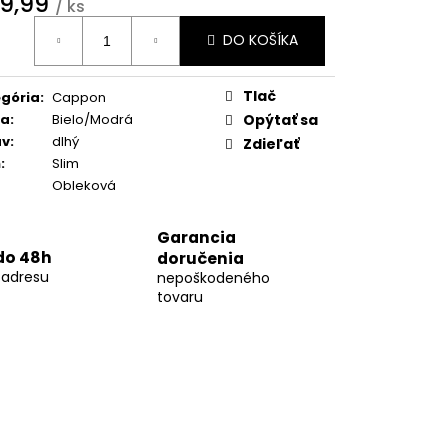
9,99
01
/ ks
otková
DO KOŠÍKA
:
Tlač
gória
:
Cappon
ba
:
Bielo/Modrá
Opýtať sa
áv
:
dlhý
Zdieľať
h
:
Slim
Obleková
Garancia
do 48h
doručenia
 adresu
nepoškodeného
tovaru