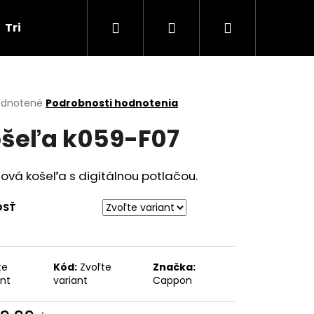
Hľadať
Prihlásenie
Nákupný
Tričká
Darčekové poukážky
Obchodné p
košík
erné
dnotené
Podrobnosti hodnotenia
tenie
šeľa k059-F07
ktu
ová košeľa s digitálnou potlačou.
ičiek.
OSŤ
te
Kód:
Zvoľte
Značka:
Nasledujúce
ant
variant
Cappon