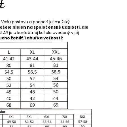
í Vašu postavu a podporí jej mužský
košele nielen na spoločenské udalosti, ale
ULAR je u konkrétnej košele uvedený v jej
cho žehliť.
Tabuľka veľkostí: