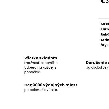
€3
KOŠEĽA K067-A09
KOŠEĽA K068-A
Jedn
€45,99
€46,99
cena
Kate
Far
Ruk
Stri
Štýl
:
Všetko skladom
Doručenie 
možnosť osobného
odberu na každej z
na akúkoľvek
pobočiek
Cez 3000 výdajných miest
po celom Slovensku