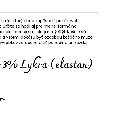
muža, ktorý chce zapôsobiť pri rôznych
e určite sa hodí aj pre menej formálne
napriek tomu veľmi elegantný štýl. Košele sú
mi a vzormi dokážu byť ozdobou každého muža.
výrobkov zaručene cítiť pohodlne pri každej