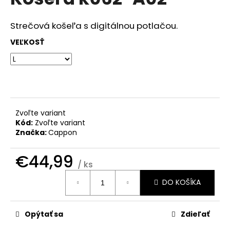
je
á
0,0
z
j
Strečová košeľa s digitálnou potlačou.
5
s
hviezdičiek.
VEĽKOSŤ
ť
?
Zvoľte variant
HĽADAŤ
Kód:
Zvoľte variant
Značka:
Cappon
€44,99
O
/ ks
d
Jednotková
DO KOŠÍKA
cena:
p
o
r
Opýtať sa
Zdieľať
ú