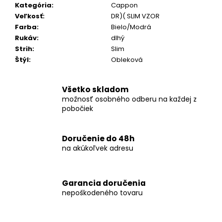
č
Kategória
:
Cappon
a
Veľkosť
:
DR)( SLIM VZOR
m
Farba
:
Bielo/Modrá
e
Rukáv
:
dlhý
Strih
:
Slim
Štýl
:
Obleková
KOŠEĽA
K062-
A06
Všetko skladom
€44,99
možnosť osobného odberu na každej z
pobočiek
Doručenie do 48h
na akúkoľvek adresu
Garancia doručenia
nepoškodeného tovaru