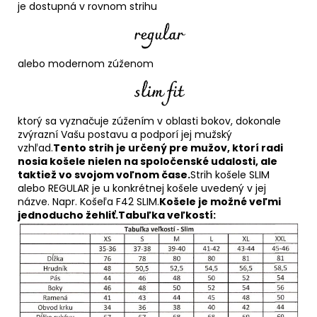
je dostupná v rovnom strihu
alebo modernom zúženom
ktorý sa vyznačuje zúžením v oblasti bokov, dokonale
zvýrazní Vašu postavu a podporí jej mužský
vzhľad.
Tento strih je určený pre mužov, ktorí radi
nosia košele nielen na spoločenské udalosti, ale
taktiež vo svojom voľnom čase.
Strih košele SLIM
alebo REGULAR je u konkrétnej košele uvedený v jej
názve. Napr. Košeľa F42 SLIM.
Košele je možné veľmi
jednoducho žehliť.
Tabuľka veľkostí: