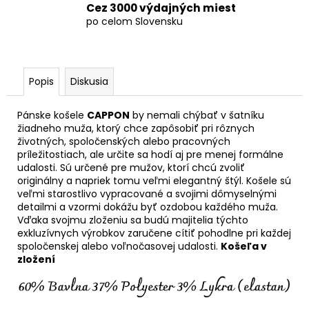
Cez 3000 výdajných miest
po celom Slovensku
Popis
Diskusia
Pánske košele
CAPPON
by nemali chýbať v šatníku
žiadneho muža, ktorý chce zapôsobiť pri rôznych
životných, spoločenských alebo pracovných
príležitostiach, ale určite sa hodí aj pre menej formálne
udalosti. Sú určené pre mužov, ktorí chcú zvoliť
originálny a napriek tomu veľmi elegantný štýl. Košele sú
veľmi starostlivo vypracované a svojimi dômyselnými
detailmi a vzormi dokážu byť ozdobou každého muža.
Vďaka svojmu zloženiu sa budú majitelia týchto
exkluzívnych výrobkov zaručene cítiť pohodlne pri každej
spoločenskej alebo voľnočasovej udalosti.
Košeľa v
zložení