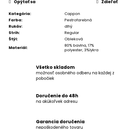
č
Opýtať sa
Zdieľať
a
m
Kategória
:
Cappon
e
Farba
:
Pestrofarebná
Rukáv
:
dlhý
Strih
:
Regular
KOŠEĽA
Štýl
:
Obleková
K068-
80% bavlna, 17%
A02
Materiál
:
polyester, 3%lykra
€46,99
Všetko skladom
možnosť osobného odberu na každej z
pobočiek
Doručenie do 48h
na akúkoľvek adresu
Garancia doručenia
nepoškodeného tovaru