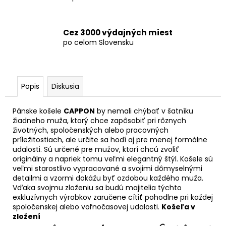
Cez 3000 výdajných miest
po celom Slovensku
Popis
Diskusia
Pánske košele
CAPPON
by nemali chýbať v šatníku
žiadneho muža, ktorý chce zapôsobiť pri rôznych
životných, spoločenských alebo pracovných
príležitostiach, ale určite sa hodí aj pre menej formálne
udalosti. Sú určené pre mužov, ktorí chcú zvoliť
originálny a napriek tomu veľmi elegantný štýl. Košele sú
veľmi starostlivo vypracované a svojimi dômyselnými
detailmi a vzormi dokážu byť ozdobou každého muža.
Vďaka svojmu zloženiu sa budú majitelia týchto
exkluzívnych výrobkov zaručene cítiť pohodlne pri každej
spoločenskej alebo voľnočasovej udalosti.
Košeľa v
zložení