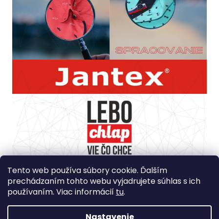
Spôsob ošetrovania: Prať samostatne pri teplote max
Tento web používa súbory cookie. Ďalším
30? a pri žmýkaní znížiť počet otáčok. Nebieliť, nesušiť v
prechádzaním tohto webu vyjadrujete súhlas s ich
bubnovej sušičke. Jemne žehliť pri maximálnej teplote
používaním. Viac informácií
tu
.
110?, nečistiť chemicky
Krajina Pôvodu: Turecko
Nastavenie