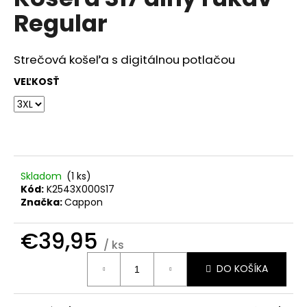
je
á
Regular
0,0
z
j
5
s
hviezdičiek.
Strečová košeľa s digitálnou potlačou
ť
VEĽKOSŤ
?
HĽADAŤ
Skladom
(
1 ks
)
Kód:
K2543X000S17
Značka:
Cappon
O
d
€39,95
/ ks
p
Jednotková
o
DO KOŠÍKA
cena:
r
ú