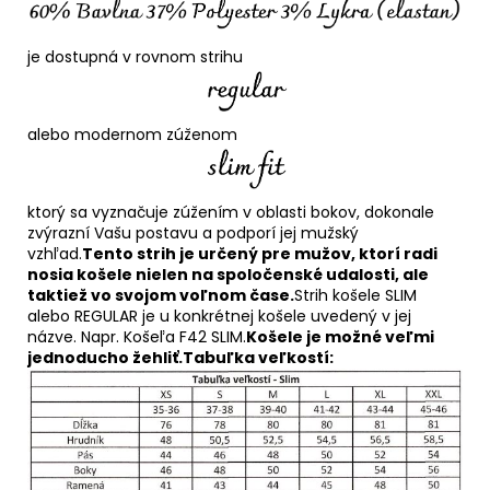
je dostupná v rovnom strihu
alebo modernom zúženom
ktorý sa vyznačuje zúžením v oblasti bokov, dokonale
zvýrazní Vašu postavu a podporí jej mužský
vzhľad.
Tento strih je určený pre mužov, ktorí radi
nosia košele nielen na spoločenské udalosti, ale
taktiež vo svojom voľnom čase.
Strih košele SLIM
alebo REGULAR je u konkrétnej košele uvedený v jej
názve. Napr. Košeľa F42 SLIM.
Košele je možné veľmi
jednoducho žehliť.
Tabuľka veľkostí: