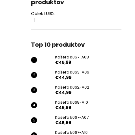
produktov
Oblek LUIS2
|
Hodnotenie produktu je 4 z 5 hviezdičiek.
Top 10 produktov
Košeľa k067-A08
€45,99
Košeľa k063-A06
€44,99
Košeľa k062-A02
€44,99
Košeľa k068-A10
€46,99
Košeľa k067-A07
€45,99
Košeľa k067-A10