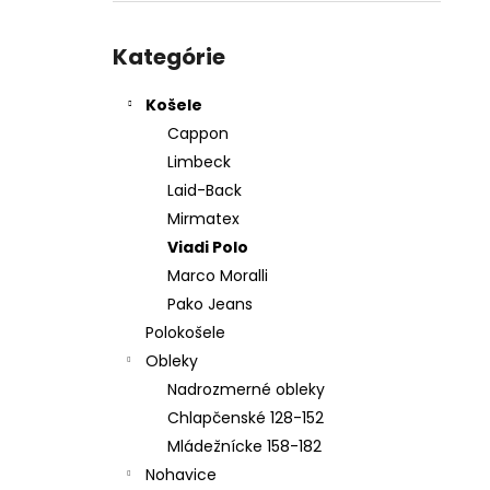
KOŠEĽA K067-A08
Preskočiť
€45,99
kategórie
Kategórie
Košele
Cappon
Limbeck
Laid-Back
Mirmatex
Viadi Polo
Marco Moralli
Pako Jeans
Polokošele
Obleky
Nadrozmerné obleky
Chlapčenské 128-152
Mládežnícke 158-182
Nohavice