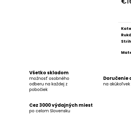
€1
KOŠEĽA K063-A06
KOŠEĽA K062-A
Jedn
€44,99
€44,99
cena
Kate
Ruk
Stri
Mate
Všetko skladom
Doručenie 
možnosť osobného
odberu na každej z
na akúkoľvek
pobočiek
Cez 3000 výdajných miest
po celom Slovensku