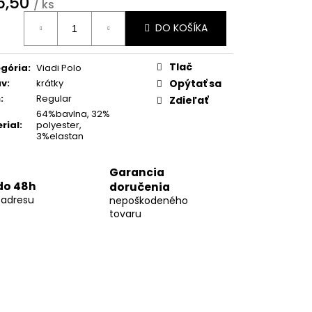
6,50
02
/ ks
otková
DO KOŠÍKA
:
Tlač
gória
:
Viadi Polo
áv
:
krátky
Opýtať sa
h
:
Regular
Zdieľať
64%bavlna, 32%
rial
:
polyester,
3%elastan
Garancia
do 48h
doručenia
 adresu
nepoškodeného
tovaru