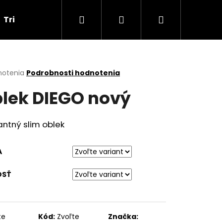
Hľadať
Prihlásenie
Nákupný
Tričká
Darčekové poukážky
Obchodné p
košík
erné
notenia
Podrobnosti hodnotenia
tenie
lek DIEGO nový
ktu
ntný slim oblek
ičiek.
A
OSŤ
Nasledujúce
te
Kód:
Zvoľte
Značka: