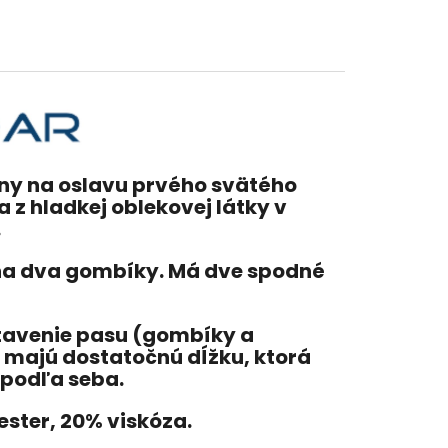
lny na oslavu prvého svätého
 z hladkej oblekovej látky v
.
na dva gombíky. Má dve spodné
tavenie pasu (gombíky a
e majú dostatočnú dĺžku, ktorá
ť podľa seba.
ester, 20% viskóza.