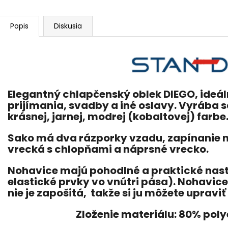
Popis
Diskusia
Elegantný chlapčenský oblek
DIEGO
, ideá
prijímania, svadby a iné oslavy. Vyrába sa
krásnej, jarnej, modrej (kobaltovej) farbe
Sako má dva rázporky vzadu, zapínanie 
vrecká s chlopňami a náprsné vrecko.
Nohavice majú pohodlné a praktické nas
elastické prvky vo vnútri pása). Nohavic
nie je zapošitá, takže si ju môžete upravi
Zloženie materiálu: 80% poly