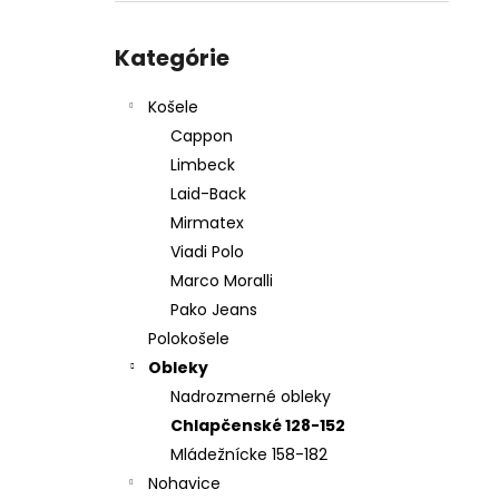
KOŠEĽA K067-A03
Preskočiť
€45,99
kategórie
Kategórie
Košele
Cappon
Limbeck
Laid-Back
Mirmatex
Viadi Polo
Marco Moralli
Pako Jeans
Polokošele
Obleky
Nadrozmerné obleky
Chlapčenské 128-152
Mládežnícke 158-182
Nohavice