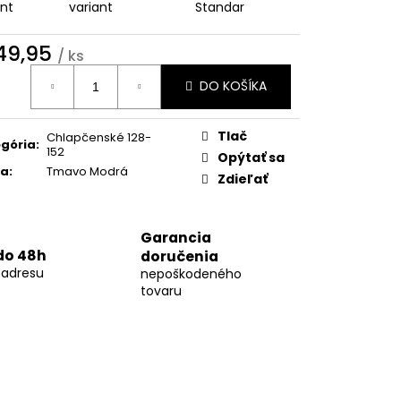
01
ant
variant
Standar
49,95
/ ks
otková
DO KOŠÍKA
:
Tlač
Chlapčenské 128-
gória
:
152
Opýtať sa
ba
:
Tmavo Modrá
Zdieľať
Garancia
do 48h
doručenia
 adresu
nepoškodeného
tovaru