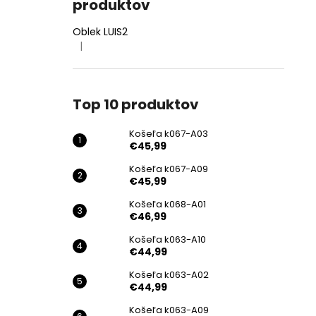
produktov
Oblek LUIS2
|
Hodnotenie produktu je 4 z 5 hviezdičiek.
Top 10 produktov
Košeľa k067-A03
€45,99
Košeľa k067-A09
€45,99
Košeľa k068-A01
€46,99
Košeľa k063-A10
€44,99
Košeľa k063-A02
€44,99
Košeľa k063-A09