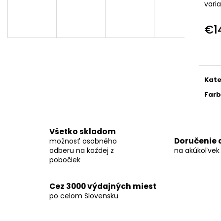
KOŠEĽA K067-A09
KOŠEĽA K068-A
vari
€45,99
€46,99
€1
Jedn
cena
Kate
Far
Všetko skladom
Doručenie 
možnosť osobného
odberu na každej z
na akúkoľvek
pobočiek
Cez 3000 výdajných miest
po celom Slovensku