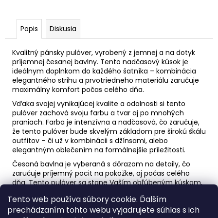
Popis
Diskusia
Kvalitný pánsky pulóver, vyrobený z jemnej a na dotyk
príjemnej česanej bavlny. Tento nadčasový kúsok je
ideálnym doplnkom do každého šatníka – kombinácia
elegantného strihu a prvotriedneho materiálu zaručuje
maximálny komfort počas celého dňa.
Vďaka svojej vynikajúcej kvalite a odolnosti si tento
pulóver zachová svoju farbu a tvar aj po mnohých
praniach. Farba je intenzívna a nadčasová, čo zaručuje,
že tento pulóver bude skvelým základom pre širokú škálu
outfitov – či už v kombinácii s džínsami, alebo
elegantným oblečením na formálnejšie príležitosti.
Česaná bavlna je vyberaná s dôrazom na detaily, čo
zaručuje príjemný pocit na pokožke, aj počas celého
dňa. Tento pulóver sa stane Vaším obľúbeným kúskom,
ktorý nikdy nevyjde z módy a vždy pridá šmrnc do Vášho
Tento web používa súbory cookie. Ďalším
štýlu.
prechádzaním tohto webu vyjadrujete súhlas s ich
Zvoľte kvalitu, pohodlie a nadčasovosť s naším