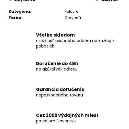
č
a
Kategória
:
Pulóvre
m
Farba
:
Červená
e
Všetko skladom
KOŠEĽA
možnosť osobného odberu na každej z
K068-
pobočiek
A02
€46,99
Doručenie do 48h
na akúkoľvek adresu
Garancia doručenia
nepoškodeného tovaru
Cez 3000 výdajných miest
po celom Slovensku