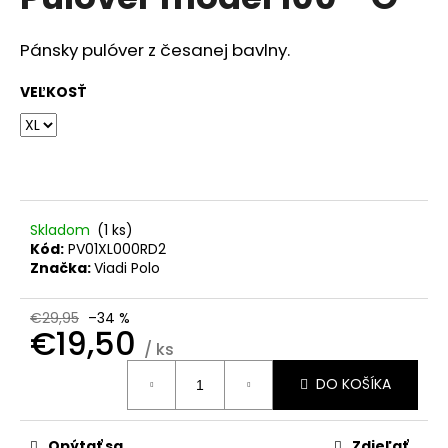
je
á
0,0
z
j
Pánsky pulóver z česanej bavlny.
5
s
hviezdičiek.
VEĽKOSŤ
ť
?
Skladom
(
1 ks
)
HĽADAŤ
Kód:
PV01XL000RD2
Značka:
Viadi Polo
O
€29,95
–34 %
€19,50
d
/ ks
p
Jednotková
o
DO KOŠÍKA
cena:
r
ú
Opýtať sa
Zdieľať